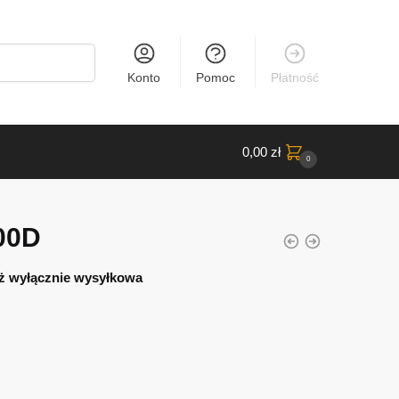
Konto
Pomoc
Płatność
0,00
zł
0
00D
ż wyłącznie wysyłkowa