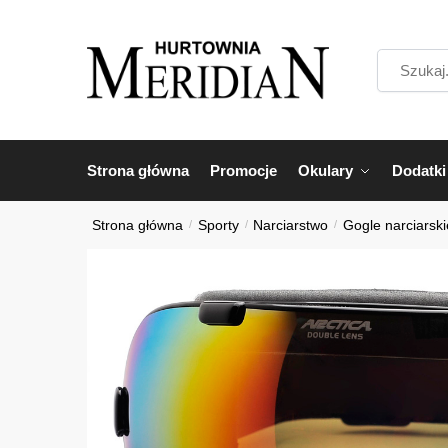
Przejdź
Przejdź
do
do
Szukaj...
nawigacji
treści
Strona główna
Promocje
Okulary
Dodatki
Strona główna
/
Sporty
/
Narciarstwo
/
Gogle narciarski