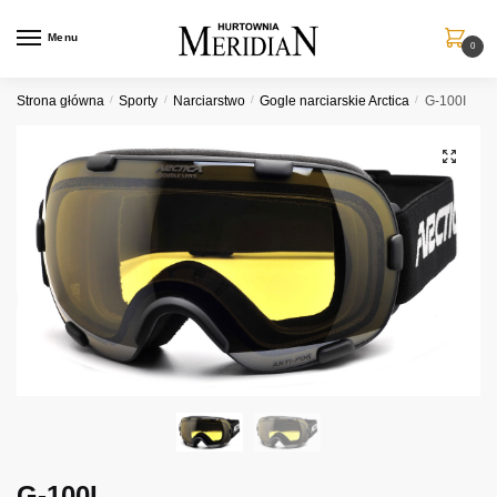
Przejdź
Przejdź
do
do
Menu
0
nawigacji
treści
Strona główna
/
Sporty
/
Narciarstwo
/
Gogle narciarskie Arctica
/
G-100I
G-100I