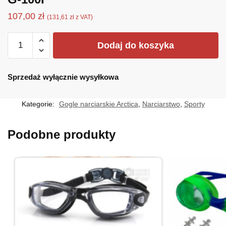
107,00
zł
(
131,61
zł
z VAT)
ilość
Dodaj do koszyka
G-
100I
Sprzedaż wyłącznie wysyłkowa
Kategorie:
Gogle narciarskie Arctica
,
Narciarstwo
,
Sporty
Podobne produkty