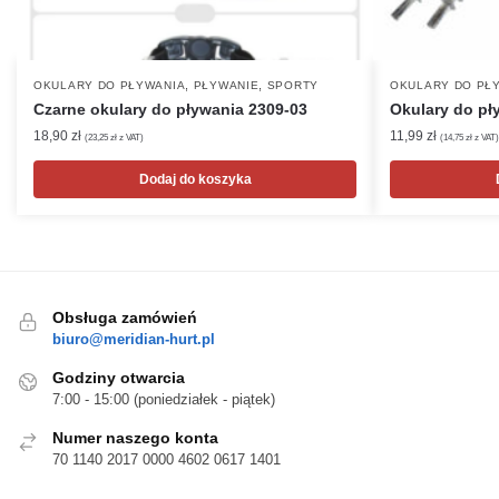
,
,
OKULARY DO PŁYWANIA
PŁYWANIE
SPORTY
OKULARY DO PŁ
Czarne okulary do pływania 2309-03
Okulary do pł
18,90
zł
11,99
zł
(
23,25
zł
z VAT)
(
14,75
zł
z VAT)
Dodaj do koszyka
Obsługa zamówień
biuro@meridian-hurt.pl
Godziny otwarcia
7:00 - 15:00 (poniedziałek - piątek)
Numer naszego konta
70 1140 2017 0000 4602 0617 1401