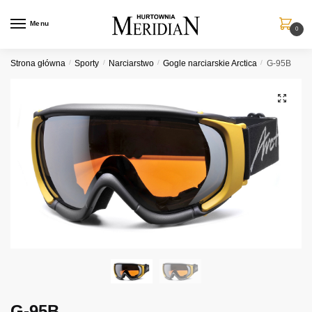
Przejdź
Przejdź
do
do
Menu
0
nawigacji
treści
Strona główna
/
Sporty
/
Narciarstwo
/
Gogle narciarskie Arctica
/
G-95B
G-95B