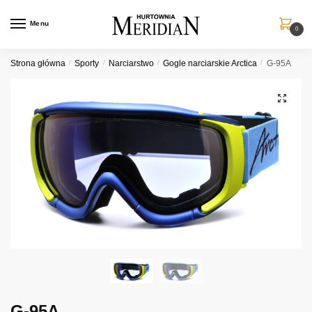
Przejdź
Przejdź
do
do
Menu
0
nawigacji
treści
Strona główna
/
Sporty
/
Narciarstwo
/
Gogle narciarskie Arctica
/
G-95A
G-95A