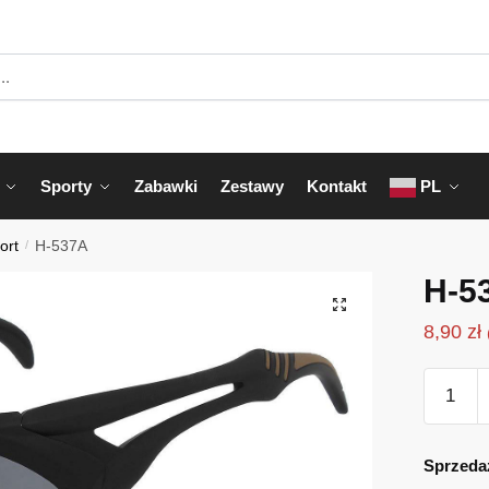
Sporty
Zabawki
Zestawy
Kontakt
PL
ort
/
H-537A
H-5
8,90
zł
ilość
H-
537A
Sprzeda