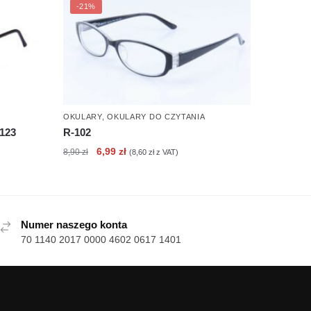
-21%
OKULARY
,
OKULARY DO CZYTANIA
-123
R-102
Pierwotna
Aktualna
6,99
zł
8,90
zł
(
8,60
zł
z VAT)
cena
cena
wynosiła:
wynosi:
8,90 zł.
6,99 zł.
Numer naszego konta
70 1140 2017 0000 4602 0617 1401