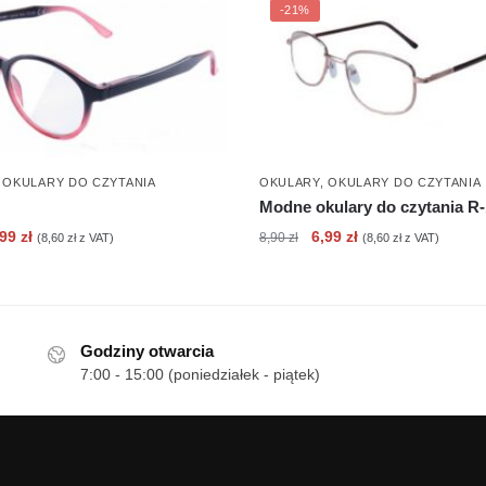
-21%
,
OKULARY DO CZYTANIA
OKULARY
,
OKULARY DO CZYTANIA
Modne okulary do czytania R
erwotna
Aktualna
Pierwotna
Aktualna
,99
zł
6,99
zł
8,90
zł
(
8,60
zł
z VAT)
(
8,60
zł
z VAT)
ena
cena
cena
cena
nosiła:
wynosi:
wynosiła:
wynosi:
90 zł.
6,99 zł.
8,90 zł.
6,99 zł.
Godziny otwarcia
7:00 - 15:00 (poniedziałek - piątek)