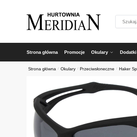
Przejdź
Przejdź
do
do
Szukaj...
nawigacji
treści
Strona główna
Promocje
Okulary
Dodatki
Strona główna
/
Okulary
/
Przeciwsłoneczne
/
Haker Sp