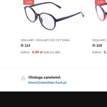
-21%
-21%
OKULARY
,
OKULARY DO CZYTANIA
OKULARY
R-114
R-109
Pierwotna
Aktualna
Pi
6,99
zł
6
8,90
zł
8,90
zł
(
8,60
zł
z VAT)
cena
cena
c
wynosiła:
wynosi:
wy
8,90 zł.
6,99 zł.
8,
Obsługa zamówień
biuro@meridian-hurt.pl