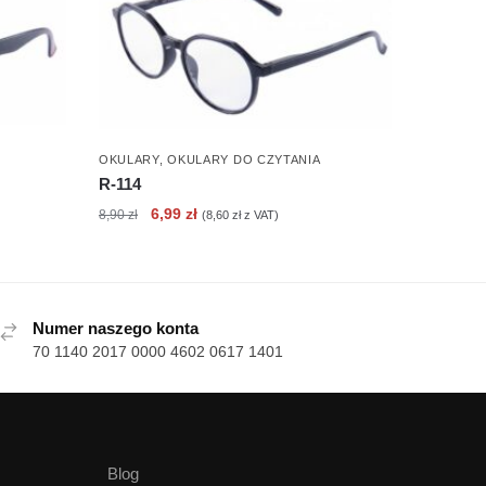
OKULARY
,
OKULARY DO CZYTANIA
R-114
Pierwotna
Aktualna
6,99
zł
8,90
zł
(
8,60
zł
z VAT)
cena
cena
wynosiła:
wynosi:
8,90 zł.
6,99 zł.
Numer naszego konta
70 1140 2017 0000 4602 0617 1401
Blog