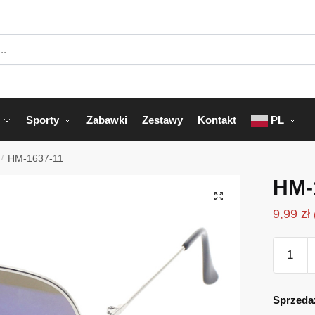
Sporty
Zabawki
Zestawy
Kontakt
PL
/
HM-1637-11
HM-
9,99
zł
ilość
HM-
1637-
11
Sprzeda