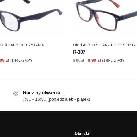
,
OKULARY DO CZYTANIA
OKULARY
,
OKULARY DO CZYTANIA
R-107
erwotna
Aktualna
Pierwotna
Aktualna
,99
zł
6,99
zł
8,90
zł
(
8,60
zł
z VAT)
(
8,60
zł
z VAT)
ena
cena
cena
cena
nosiła:
wynosi:
wynosiła:
wynosi:
90 zł.
6,99 zł.
8,90 zł.
6,99 zł.
Godziny otwarcia
7:00 - 15:00 (poniedziałek - piątek)
Obniżki