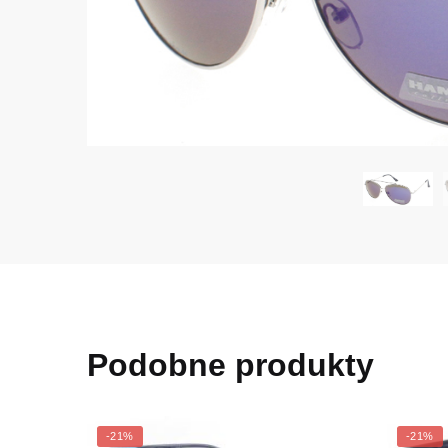
Podobne produkty
-21%
-21%