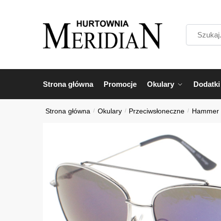
Przejdź
Przejdź
do
do
Szukaj...
nawigacji
treści
Strona główna
Promocje
Okulary
Dodatki
Strona główna
/
Okulary
/
Przeciwsłoneczne
/
Hammer