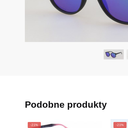
Podobne produkty
-21%
-21%