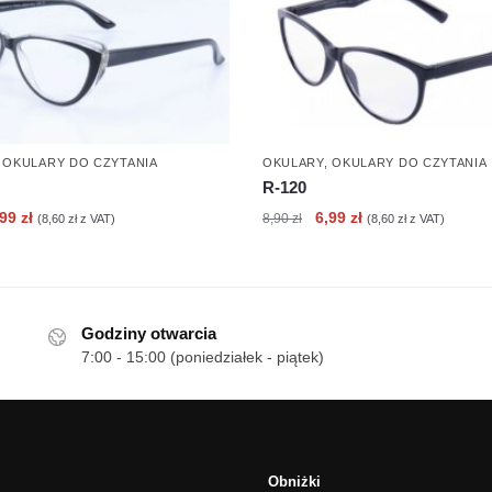
,
OKULARY DO CZYTANIA
OKULARY
,
OKULARY DO CZYTANIA
R-120
erwotna
Aktualna
Pierwotna
Aktualna
,99
zł
6,99
zł
8,90
zł
(
8,60
zł
z VAT)
(
8,60
zł
z VAT)
ena
cena
cena
cena
nosiła:
wynosi:
wynosiła:
wynosi:
90 zł.
6,99 zł.
8,90 zł.
6,99 zł.
Godziny otwarcia
7:00 - 15:00 (poniedziałek - piątek)
Obniżki