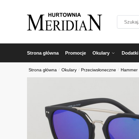
Przejdź
Przejdź
do
do
Szukaj...
nawigacji
treści
Strona główna
Promocje
Okulary
Dodatki
Strona główna
/
Okulary
/
Przeciwsłoneczne
/
Hammer