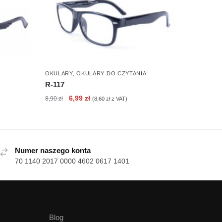
OKULARY
,
OKULARY DO CZYTANIA
R-117
Pierwotna
Aktualna
6,99
zł
8,90
zł
(
8,60
zł
z VAT)
cena
cena
wynosiła:
wynosi:
8,90 zł.
6,99 zł.
Numer naszego konta
70 1140 2017 0000 4602 0617 1401
Blog