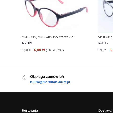
OKULARY
,
OKULARY DO CZYTANIA
OKULARY
R-109
R-106
Pierwotna
Aktualna
Pi
6,99
zł
6
8,90
zł
8,90
zł
(
8,60
zł
z VAT)
cena
cena
c
wynosiła:
wynosi:
wy
8,90 zł.
6,99 zł.
8,
Obsługa zamówień
biuro@meridian-hurt.pl
Hurtownia
Dostawa