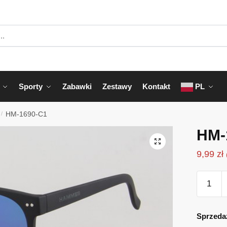
Sporty
Zabawki
Zestawy
Kontakt
PL
/
HM-1690-C1
HM-
9,99
zł
ilość
HM-
1690-
C1
Sprzeda