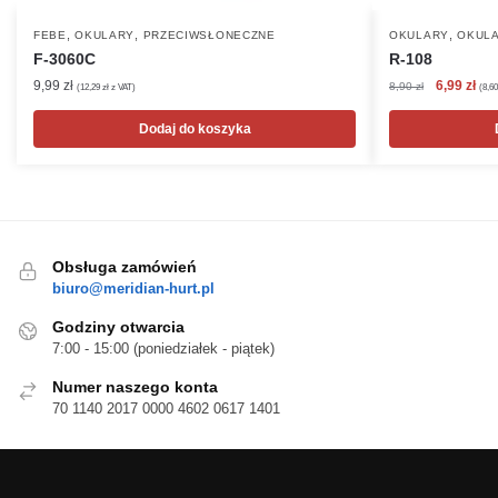
,
,
,
FEBE
OKULARY
PRZECIWSŁONECZNE
OKULARY
OKULA
F-3060C
R-108
Pierwotna
Akt
9,99
zł
6,99
zł
8,90
zł
(
12,29
zł
z VAT)
(
8,6
cena
cen
wynosiła:
wyn
Dodaj do koszyka
8,90 zł.
6,99
Obsługa zamówień
biuro@meridian-hurt.pl
Godziny otwarcia
7:00 - 15:00 (poniedziałek - piątek)
Numer naszego konta
70 1140 2017 0000 4602 0617 1401