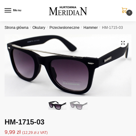
Przejdź
Przejdź
do
do
Menu
0
nawigacji
treści
Strona główna
/
Okulary
/
Przeciwsłoneczne
/
Hammer
/
HM-1715-03
HM-1715-03
9,99
zł
(
12,29
zł
z VAT)