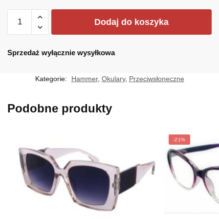
ilość
Dodaj do koszyka
HM-
1715-
03
Sprzedaż wyłącznie wysyłkowa
Kategorie:
Hammer
,
Okulary
,
Przeciwsłoneczne
Podobne produkty
-21%