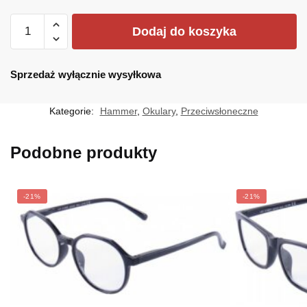
ilość
Dodaj do koszyka
HM-
1715-
08
Sprzedaż wyłącznie wysyłkowa
Kategorie:
Hammer
,
Okulary
,
Przeciwsłoneczne
Podobne produkty
-21%
-21%