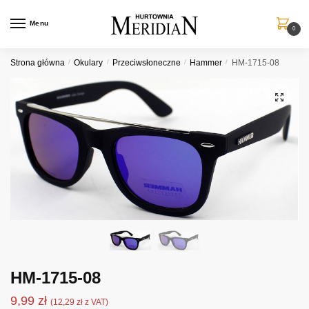
Przejdź
Przejdź
do
do
Menu
0
nawigacji
treści
Strona główna
/
Okulary
/
Przeciwsłoneczne
/
Hammer
/
HM-1715-08
HM-1715-08
9,99
zł
(
12,29
zł
z VAT)