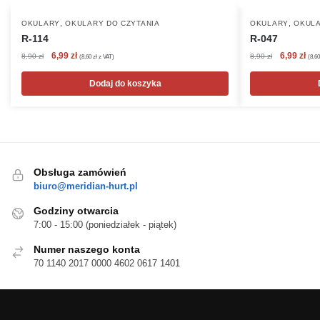
,
,
OKULARY
OKULARY DO CZYTANIA
OKULARY
OKULA
R-114
R-047
Pierwotna
Aktualna
Pierwotna
Akt
6,99
zł
6,99
zł
8,90
zł
8,90
zł
(
8,60
zł
z VAT)
(
8,6
cena
cena
cena
cen
wynosiła:
wynosi:
wynosiła:
wyn
Dodaj do koszyka
8,90 zł.
6,99 zł.
8,90 zł.
6,99
Obsługa zamówień
biuro@meridian-hurt.pl
Godziny otwarcia
7:00 - 15:00 (poniedziałek - piątek)
Numer naszego konta
70 1140 2017 0000 4602 0617 1401