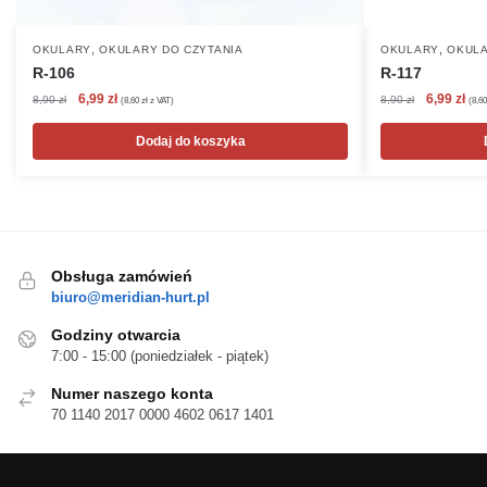
,
,
OKULARY
OKULARY DO CZYTANIA
OKULARY
OKULA
R-106
R-117
Pierwotna
Aktualna
Pierwotna
Akt
6,99
zł
6,99
zł
8,90
zł
8,90
zł
(
8,60
zł
z VAT)
(
8,6
cena
cena
cena
cen
wynosiła:
wynosi:
wynosiła:
wyn
Dodaj do koszyka
8,90 zł.
6,99 zł.
8,90 zł.
6,99
Obsługa zamówień
biuro@meridian-hurt.pl
Godziny otwarcia
7:00 - 15:00 (poniedziałek - piątek)
Numer naszego konta
70 1140 2017 0000 4602 0617 1401