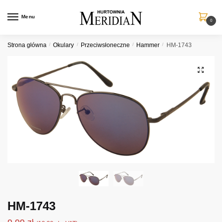
Przejdź
Przejdź
do
do
Menu
0
nawigacji
treści
Strona główna
/
Okulary
/
Przeciwsłoneczne
/
Hammer
/
HM-1743
HM-1743