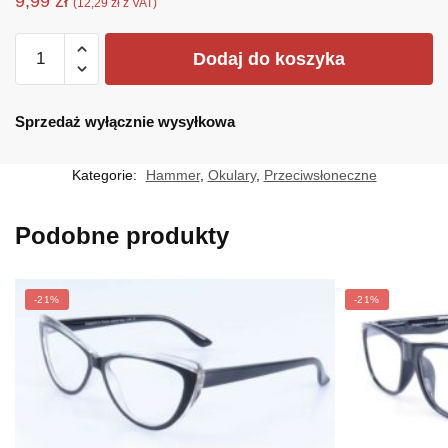
9,99
zł
(
12,29
zł
z VAT)
ilość
Dodaj do koszyka
HM-
1743
Sprzedaż wyłącznie wysyłkowa
Kategorie:
Hammer
,
Okulary
,
Przeciwsłoneczne
Podobne produkty
-21%
-21%