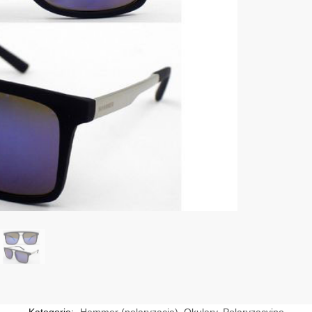
Kategorie:
Hammer (polaryzacja)
,
Okulary
,
Polaryzacyjne