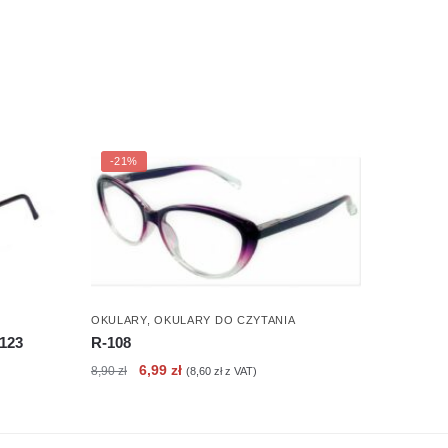
-21%
OKULARY
,
OKULARY DO CZYTANIA
-123
R-108
Pierwotna
Aktualna
6,99
zł
8,90
zł
(
8,60
zł
z VAT)
cena
cena
wynosiła:
wynosi:
8,90 zł.
6,99 zł.