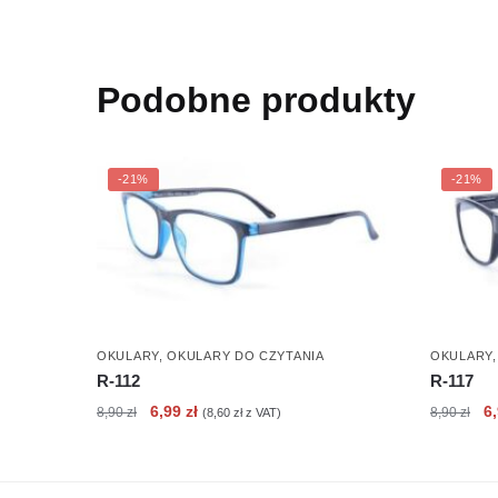
Podobne produkty
-21%
-21%
OKULARY
,
OKULARY DO CZYTANIA
OKULARY
R-112
R-117
Pierwotna
Aktualna
Pi
6,99
zł
6
8,90
zł
8,90
zł
(
8,60
zł
z VAT)
cena
cena
c
wynosiła:
wynosi:
wy
8,90 zł.
6,99 zł.
8,