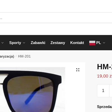
Sporty
Zabawki
Zestawy
Kontakt
PL
aryzacja)
/
HM-201
HM-
19,00
z
ilość
HM-
201
Sprzeda