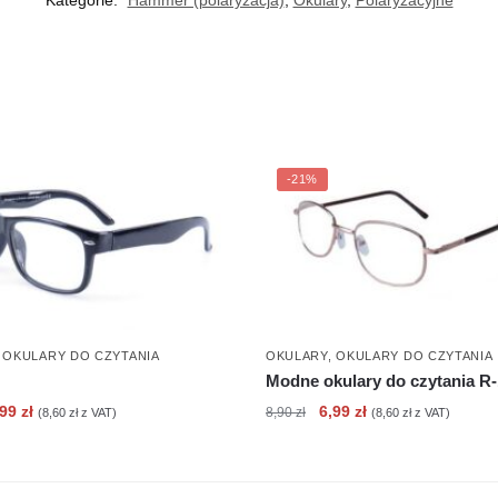
-21%
,
OKULARY DO CZYTANIA
OKULARY
,
OKULARY DO CZYTANIA
Modne okulary do czytania R
erwotna
Aktualna
Pierwotna
Aktualna
,99
zł
6,99
zł
8,90
zł
(
8,60
zł
z VAT)
(
8,60
zł
z VAT)
ena
cena
cena
cena
nosiła:
wynosi:
wynosiła:
wynosi:
90 zł.
6,99 zł.
8,90 zł.
6,99 zł.