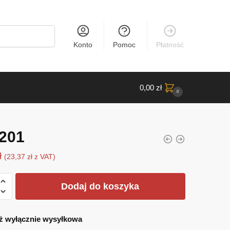
Konto
Pomoc
Płatność
0,00
zł
0
201
ł
(
23,37
zł
z VAT)
Dodaj do koszyka
ż wyłącznie wysyłkowa