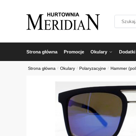
Przejdź
Przejdź
do
do
Szukaj...
nawigacji
treści
Strona główna
Promocje
Okulary
Dodatki
Strona główna
/
Okulary
/
Polaryzacyjne
/
Hammer (pol