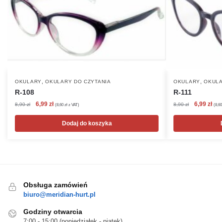
,
,
OKULARY
OKULARY DO CZYTANIA
OKULARY
OKULA
R-108
R-111
Pierwotna
Aktualna
Pierwotna
Akt
6,99
zł
6,99
zł
8,90
zł
8,90
zł
(
8,60
zł
z VAT)
(
8,6
cena
cena
cena
cen
wynosiła:
wynosi:
wynosiła:
wyn
Dodaj do koszyka
8,90 zł.
6,99 zł.
8,90 zł.
6,99
Obsługa zamówień
biuro@meridian-hurt.pl
Godziny otwarcia
7:00 - 15:00 (poniedziałek - piątek)