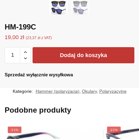
HM-199C
19,00
zł
(
23,37
zł
z VAT)
ilość
Dodaj do koszyka
HM-
199C
Sprzedaż wyłącznie wysyłkowa
Kategorie:
Hammer (polaryzacja)
,
Okulary
,
Polaryzacyjne
Podobne produkty
-21%
-21%