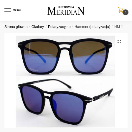
Przejdź
Przejdź
do
do
Menu
0
nawigacji
treści
Strona główna
/
Okulary
/
Polaryzacyjne
/
Hammer (polaryzacja)
/
HM-199C