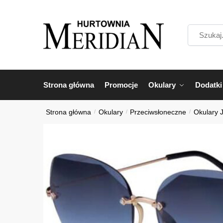
Przejdź
Przejdź
do
do
Szukaj...
nawigacji
treści
Strona główna
Promocje
Okulary
Dodatki
Strona główna
/
Okulary
/
Przeciwsłoneczne
/
Okulary 