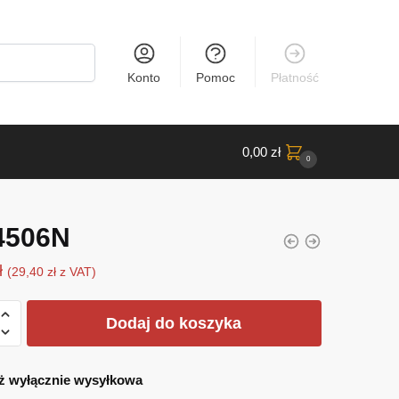
Konto
Pomoc
Płatność
0,00
zł
0
4506N
ł
(
29,40
zł
z VAT)
Dodaj do koszyka
ż wyłącznie wysyłkowa