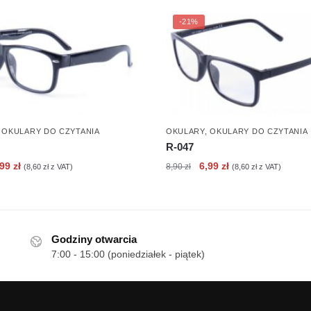
-21%
,
OKULARY DO CZYTANIA
OKULARY
,
OKULARY DO CZYTANIA
R-047
erwotna
Aktualna
Pierwotna
Aktualna
,99
zł
6,99
zł
8,90
zł
(
8,60
zł
z VAT)
(
8,60
zł
z VAT)
ena
cena
cena
cena
nosiła:
wynosi:
wynosiła:
wynosi:
90 zł.
6,99 zł.
8,90 zł.
6,99 zł.
Godziny otwarcia
7:00 - 15:00 (poniedziałek - piątek)