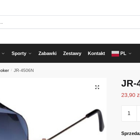
Sporty
Zabawki
Zestawy
Kontakt
PL
Joker
/
JR-4506N
JR-
23,90
z
ilość
JR-
4506N
Sprzeda