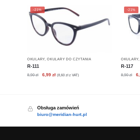
-21%
-21%
OKULARY
,
OKULARY DO CZYTANIA
OKULARY
R-111
R-117
Pierwotna
Aktualna
Pi
6,99
zł
6
8,90
zł
8,90
zł
(
8,60
zł
z VAT)
cena
cena
c
wynosiła:
wynosi:
wy
8,90 zł.
6,99 zł.
8,
Obsługa zamówień
biuro@meridian-hurt.pl