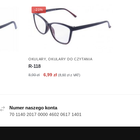
-21%
OKULARY
,
OKULARY DO CZYTANIA
R-118
Pierwotna
Aktualna
6,99
zł
8,90
zł
(
8,60
zł
z VAT)
cena
cena
wynosiła:
wynosi:
8,90 zł.
6,99 zł.
Numer naszego konta
70 1140 2017 0000 4602 0617 1401