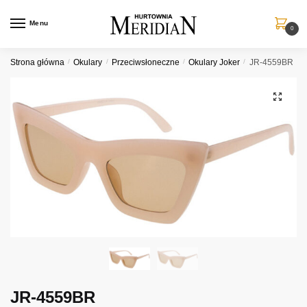
Przejdź
Przejdź
do
do
Menu
0
nawigacji
treści
Strona główna
/
Okulary
/
Przeciwsłoneczne
/
Okulary Joker
/
JR-4559BR
JR-4559BR