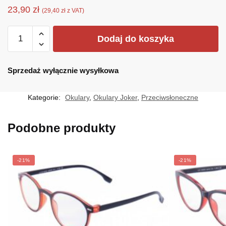
23,90
zł
(
29,40
zł
z VAT)
ilość
Dodaj do koszyka
JR-
4559BR
Sprzedaż wyłącznie wysyłkowa
Kategorie:
Okulary
,
Okulary Joker
,
Przeciwsłoneczne
Podobne produkty
-21%
-21%