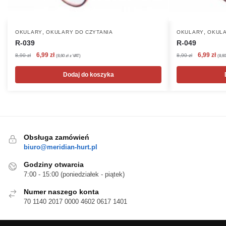
,
,
OKULARY
OKULARY DO CZYTANIA
OKULARY
OKULA
R-039
R-049
Pierwotna
Aktualna
Pierwotna
Akt
6,99
zł
6,99
zł
8,90
zł
8,90
zł
(
8,60
zł
z VAT)
(
8,6
cena
cena
cena
cen
wynosiła:
wynosi:
wynosiła:
wyn
Dodaj do koszyka
8,90 zł.
6,99 zł.
8,90 zł.
6,99
Obsługa zamówień
biuro@meridian-hurt.pl
Godziny otwarcia
7:00 - 15:00 (poniedziałek - piątek)
Numer naszego konta
70 1140 2017 0000 4602 0617 1401