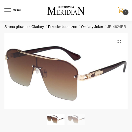
Przejdź
Przejdź
do
do
Menu
0
nawigacji
treści
Strona główna
/
Okulary
/
Przeciwsłoneczne
/
Okulary Joker
/
JR-4624BR