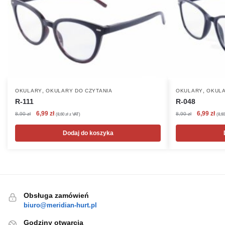
,
,
OKULARY
OKULARY DO CZYTANIA
OKULARY
OKULA
R-111
R-048
Pierwotna
Aktualna
Pierwotna
Akt
6,99
zł
6,99
zł
8,90
zł
8,90
zł
(
8,60
zł
z VAT)
(
8,6
cena
cena
cena
cen
wynosiła:
wynosi:
wynosiła:
wyn
Dodaj do koszyka
8,90 zł.
6,99 zł.
8,90 zł.
6,99
Obsługa zamówień
biuro@meridian-hurt.pl
Godziny otwarcia