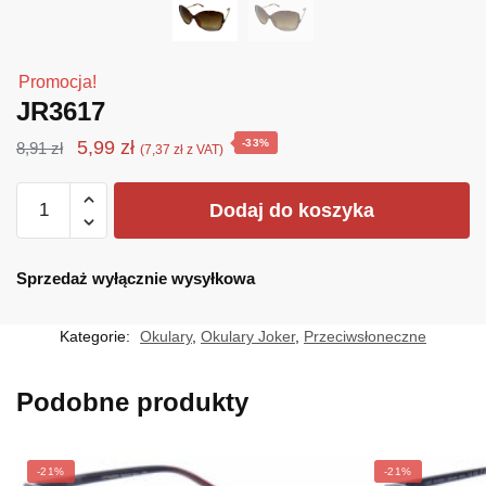
Promocja!
JR3617
Pierwotna
Aktualna
5,99
zł
-33%
8,91
zł
(
7,37
zł
z VAT)
cena
cena
ilość
wynosiła:
wynosi:
Dodaj do koszyka
JR3617
8,91 zł.
5,99 zł.
Sprzedaż wyłącznie wysyłkowa
Kategorie:
Okulary
,
Okulary Joker
,
Przeciwsłoneczne
Podobne produkty
-21%
-21%