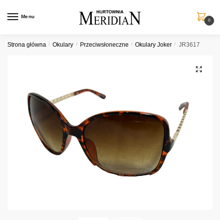
Przejdź
Przejdź
do
do
Menu
0
nawigacji
treści
Strona główna
/
Okulary
/
Przeciwsłoneczne
/
Okulary Joker
/
JR3617