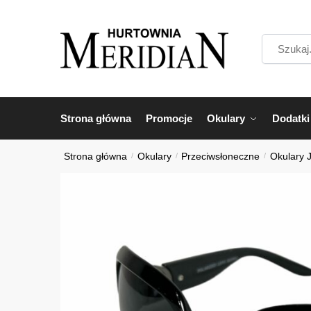
Przejdź
Przejdź
do
do
Szukaj...
nawigacji
treści
Strona główna
Promocje
Okulary
Dodatki
Strona główna
/
Okulary
/
Przeciwsłoneczne
/
Okulary 