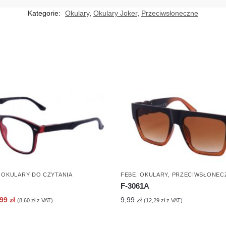
Kategorie:
Okulary
,
Okulary Joker
,
Przeciwsłoneczne
,
OKULARY DO CZYTANIA
FEBE
,
OKULARY
,
PRZECIWSŁONEC
F-3061A
erwotna
Aktualna
,99
zł
9,99
zł
(
8,60
zł
z VAT)
(
12,29
zł
z VAT)
ena
cena
nosiła:
wynosi: