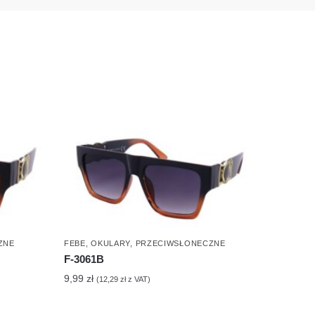
ZNE
FEBE
,
OKULARY
,
PRZECIWSŁONECZNE
F-3061B
9,99
zł
(
12,29
zł
z VAT)