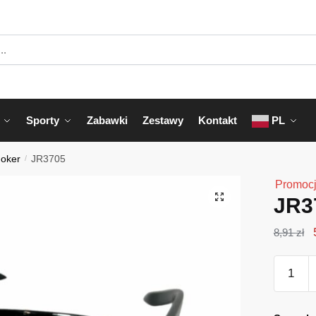
Sporty
Zabawki
Zestawy
Kontakt
PL
Joker
/
JR3705
Promocj
JR3
8,91
zł
ilość
JR3705