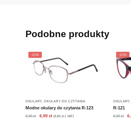
Podobne produkty
-21%
-21%
OKULARY
,
OKULARY DO CZYTANIA
OKULARY
Modne okulary do czytania R-123
R-121
Pierwotna
Aktualna
Pi
6,99
zł
6
8,90
zł
8,90
zł
(
8,60
zł
z VAT)
cena
cena
c
wynosiła:
wynosi:
wy