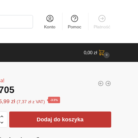
Konto
Pomoc
Płatność
0,00
zł
0
a!
705
Pierwotna
Aktualna
5,99
zł
-33%
(
7,37
zł
z VAT)
cena
cena
wynosiła:
wynosi:
Dodaj do koszyka
8,91 zł.
5,99 zł.