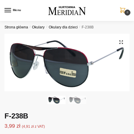
Przejdź
Przejdź
do
do
Menu
0
nawigacji
treści
Strona główna
/
Okulary
/
Okulary dla dzieci
/
F-238B
F-238B
3,99
zł
(
4,91
zł
z VAT)