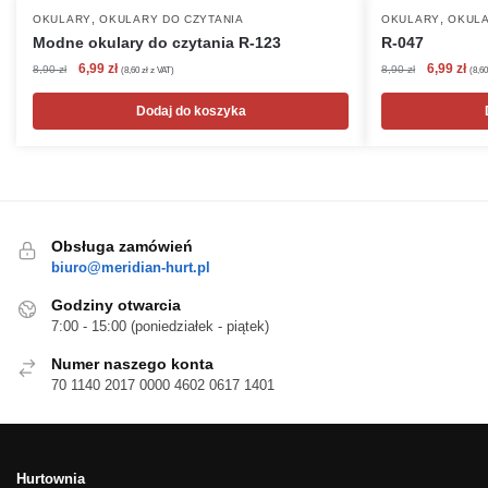
,
,
OKULARY
OKULARY DO CZYTANIA
OKULARY
OKULA
Modne okulary do czytania R-123
R-047
Pierwotna
Aktualna
Pierwotna
Akt
6,99
zł
6,99
zł
8,90
zł
8,90
zł
(
8,60
zł
z VAT)
(
8,6
cena
cena
cena
cen
wynosiła:
wynosi:
wynosiła:
wyn
Dodaj do koszyka
8,90 zł.
6,99 zł.
8,90 zł.
6,99
Obsługa zamówień
biuro@meridian-hurt.pl
Godziny otwarcia
7:00 - 15:00 (poniedziałek - piątek)
Numer naszego konta
70 1140 2017 0000 4602 0617 1401
Hurtownia