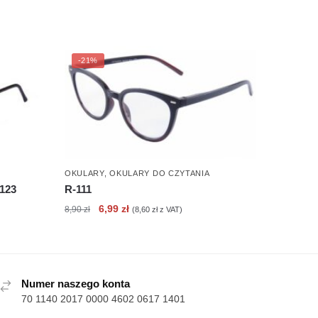
-21%
OKULARY
,
OKULARY DO CZYTANIA
-123
R-111
Pierwotna
Aktualna
6,99
zł
8,90
zł
(
8,60
zł
z VAT)
cena
cena
wynosiła:
wynosi:
8,90 zł.
6,99 zł.
Numer naszego konta
70 1140 2017 0000 4602 0617 1401