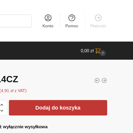
Konto
Pomoc
Płatność
0,00
zł
0
14CZ
(
4,91
zł
z VAT)
Dodaj do koszyka
ż wyłącznie wysyłkowa