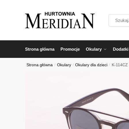
Przejdź
Przejdź
do
do
Szukaj...
nawigacji
treści
Strona główna
Promocje
Okulary
Dodatki
Strona główna
/
Okulary
/
Okulary dla dzieci
/
K-114CZ