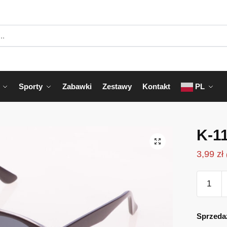
Sporty
Zabawki
Zestawy
Kontakt
PL
K-1
3,99
zł
ilość
K-
114CZ
Sprzeda