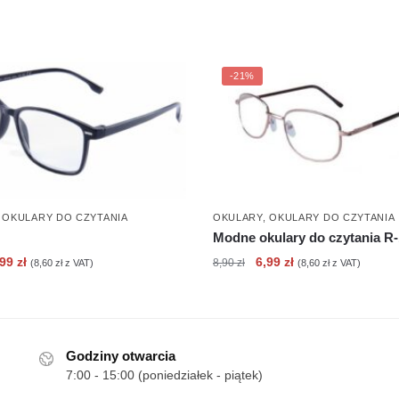
-21%
,
OKULARY DO CZYTANIA
OKULARY
,
OKULARY DO CZYTANIA
Modne okulary do czytania R
erwotna
Aktualna
Pierwotna
Aktualna
,99
zł
6,99
zł
8,90
zł
(
8,60
zł
z VAT)
(
8,60
zł
z VAT)
ena
cena
cena
cena
nosiła:
wynosi:
wynosiła:
wynosi:
90 zł.
6,99 zł.
8,90 zł.
6,99 zł.
Godziny otwarcia
7:00 - 15:00 (poniedziałek - piątek)