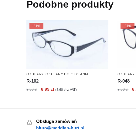
Podobne produkty
-21%
-21%
OKULARY
,
OKULARY DO CZYTANIA
OKULARY
R-102
R-048
Pierwotna
Aktualna
Pi
6,99
zł
6
8,90
zł
8,90
zł
(
8,60
zł
z VAT)
cena
cena
c
wynosiła:
wynosi:
wy
8,90 zł.
6,99 zł.
8,
Obsługa zamówień
biuro@meridian-hurt.pl