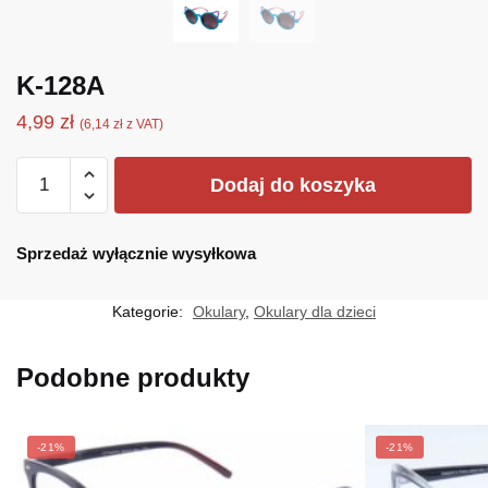
K-128A
4,99
zł
(
6,14
zł
z VAT)
ilość
Dodaj do koszyka
K-
128A
Sprzedaż wyłącznie wysyłkowa
Kategorie:
Okulary
,
Okulary dla dzieci
Podobne produkty
-21%
-21%