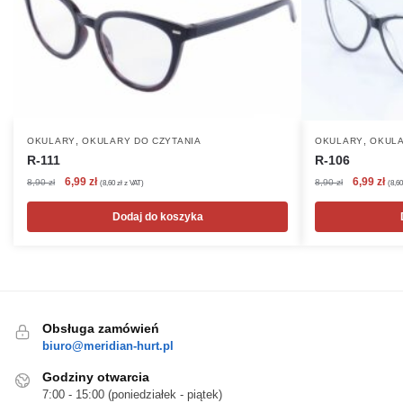
,
,
OKULARY
OKULARY DO CZYTANIA
OKULARY
OKULA
R-111
R-106
Pierwotna
Aktualna
Pierwotna
Akt
6,99
zł
6,99
zł
8,90
zł
8,90
zł
(
8,60
zł
z VAT)
(
8,6
cena
cena
cena
cen
wynosiła:
wynosi:
wynosiła:
wyn
Dodaj do koszyka
8,90 zł.
6,99 zł.
8,90 zł.
6,99
Obsługa zamówień
biuro@meridian-hurt.pl
Godziny otwarcia
7:00 - 15:00 (poniedziałek - piątek)