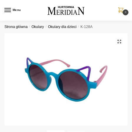
Przejdź
Przejdź
do
do
Menu
0
nawigacji
treści
Strona główna
/
Okulary
/
Okulary dla dzieci
/
K-128A