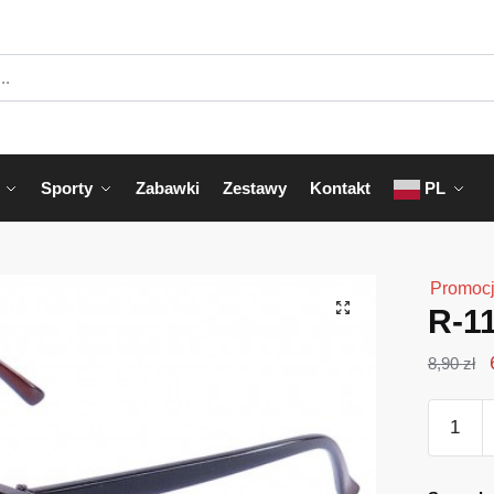
Sporty
Zabawki
Zestawy
Kontakt
PL
Promocj
R-1
8,90
zł
ilość
R-
118