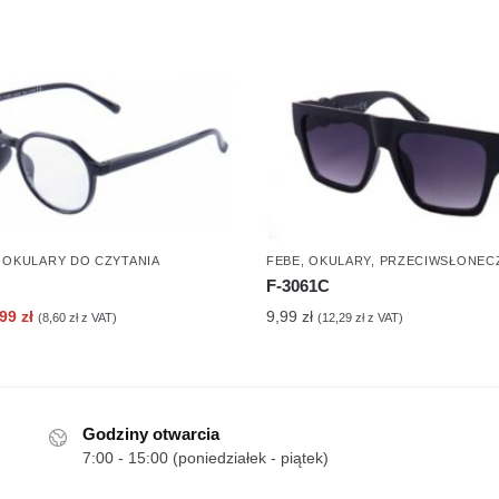
,
OKULARY DO CZYTANIA
FEBE
,
OKULARY
,
PRZECIWSŁONEC
F-3061C
erwotna
Aktualna
,99
zł
9,99
zł
(
8,60
zł
z VAT)
(
12,29
zł
z VAT)
ena
cena
nosiła:
wynosi:
90 zł.
6,99 zł.
Godziny otwarcia
7:00 - 15:00 (poniedziałek - piątek)