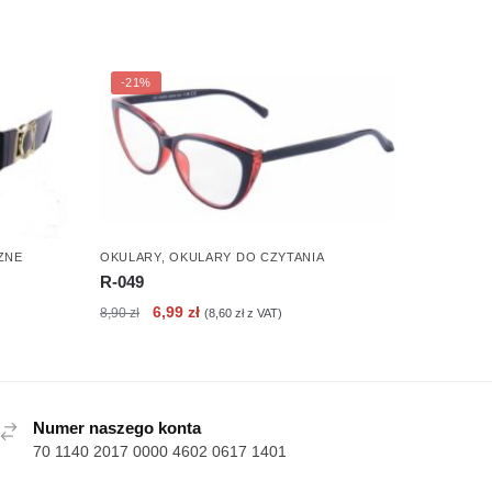
-21%
ZNE
OKULARY
,
OKULARY DO CZYTANIA
R-049
Pierwotna
Aktualna
6,99
zł
8,90
zł
(
8,60
zł
z VAT)
cena
cena
wynosiła:
wynosi:
8,90 zł.
6,99 zł.
Numer naszego konta
70 1140 2017 0000 4602 0617 1401