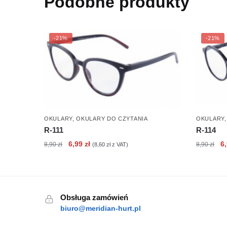
Podobne produkty
-21%
-21%
OKULARY
,
OKULARY DO CZYTANIA
OKULARY
R-111
R-114
Pierwotna
Aktualna
Pi
6,99
zł
6
8,90
zł
8,90
zł
(
8,60
zł
z VAT)
cena
cena
c
wynosiła:
wynosi:
wy
8,90 zł.
6,99 zł.
8,
Obsługa zamówień
biuro@meridian-hurt.pl