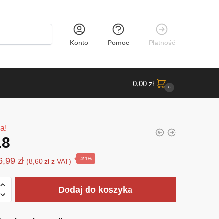
Konto
Pomoc
Płatność
0,00
zł
0
a!
18
Pierwotna
Aktualna
6,99
zł
-21%
(
8,60
zł
z VAT)
cena
cena
wynosiła:
wynosi:
Dodaj do koszyka
8,90 zł.
6,99 zł.