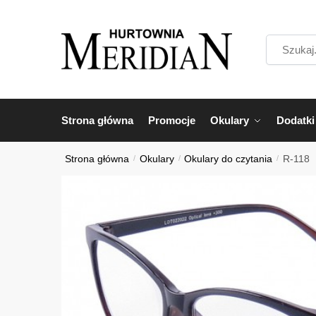
Przejdź
Przejdź
do
do
Szukaj...
nawigacji
treści
Strona główna
Promocje
Okulary
Dodatki
Strona główna
/
Okulary
/
Okulary do czytania
/
R-118