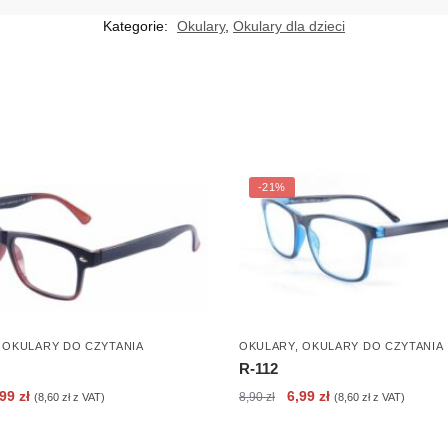
Kategorie:
Okulary
,
Okulary dla dzieci
-21%
,
OKULARY DO CZYTANIA
OKULARY
,
OKULARY DO CZYTANIA
R-112
erwotna
Aktualna
Pierwotna
Aktualna
,99
zł
6,99
zł
8,90
zł
(
8,60
zł
z VAT)
(
8,60
zł
z VAT)
ena
cena
cena
cena
nosiła:
wynosi:
wynosiła:
wynosi: