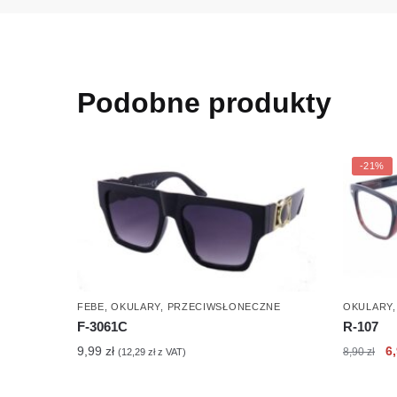
Podobne produkty
-21%
FEBE
,
OKULARY
,
PRZECIWSŁONECZNE
OKULARY
F-3061C
R-107
Pi
9,99
zł
6
8,90
zł
(
12,29
zł
z VAT)
c
wy