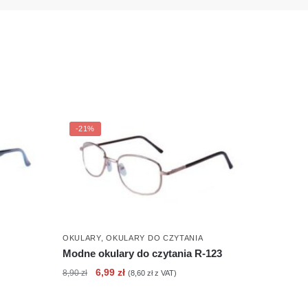
-21%
OKULARY
,
OKULARY DO CZYTANIA
Modne okulary do czytania R-123
Pierwotna
Aktualna
6,99
zł
8,90
zł
(
8,60
zł
z VAT)
cena
cena
wynosiła:
wynosi: