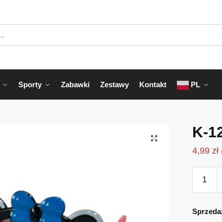
Sporty
Zabawki
Zestawy
Kontakt
PL
K-1
4,99
zł
ilość
K-
129A
Sprzeda