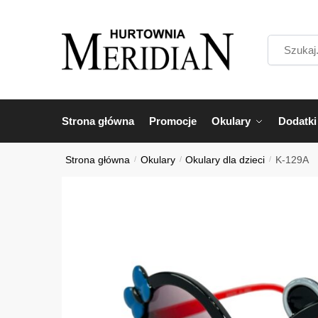
Przejdź
Przejdź
do
do
Szukaj...
nawigacji
treści
Strona główna
Promocje
Okulary
Dodatki
Strona główna
/
Okulary
/
Okulary dla dzieci
/
K-129A