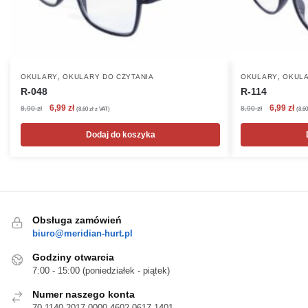
,
,
OKULARY
OKULARY DO CZYTANIA
OKULARY
OKULA
R-048
R-114
Pierwotna
Aktualna
Pierwotna
Akt
6,99
zł
6,99
zł
8,90
zł
8,90
zł
(
8,60
zł
z VAT)
(
8,6
cena
cena
cena
cen
wynosiła:
wynosi:
wynosiła:
wyn
Dodaj do koszyka
8,90 zł.
6,99 zł.
8,90 zł.
6,99
Obsługa zamówień
biuro@meridian-hurt.pl
Godziny otwarcia
7:00 - 15:00 (poniedziałek - piątek)
Numer naszego konta
70 1140 2017 0000 4602 0617 1401