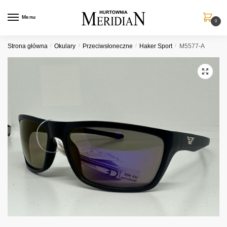
Przejdź
Przejdź
do
do
Menu
0
nawigacji
treści
Strona główna
/
Okulary
/
Przeciwsłoneczne
/
Haker Sport
/
M5577-A