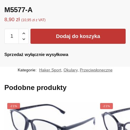
M5577-A
8,90
zł
(
10,95
zł
z VAT)
ilość
Dodaj do koszyka
M5577-
A
Sprzedaż wyłącznie wysyłkowa
Kategorie:
Haker Sport
,
Okulary
,
Przeciwsłoneczne
Podobne produkty
-21%
-21%