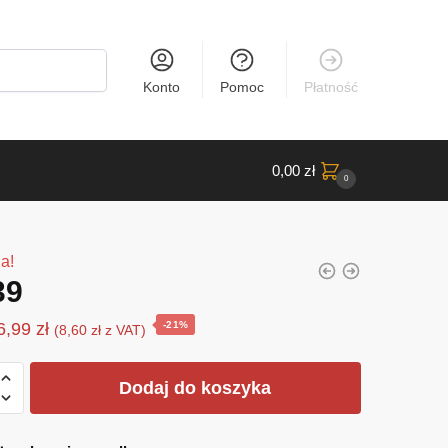
Konto
Pomoc
Płatność
0,00
zł
0
a!
39
Pierwotna
Aktualna
6,99
zł
-21%
(
8,60
zł
z VAT)
cena
cena
wynosiła:
wynosi:
Dodaj do koszyka
8,90 zł.
6,99 zł.