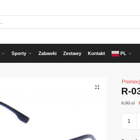
Sporty
Zabawki
Zestawy
Kontakt
PL
Promocj
R-0
8,90
zł
ilość
R-
039