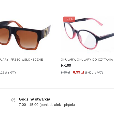
-21%
ULARY
,
PRZECIWSŁONECZNE
OKULARY
,
OKULARY DO CZYTANIA
R-109
Pierwotna
Aktualna
6,99
zł
8,90
zł
2,29
zł
z VAT)
(
8,60
zł
z VAT)
cena
cena
wynosiła:
wynosi:
8,90 zł.
6,99 zł.
Godziny otwarcia
7:00 - 15:00 (poniedziałek - piątek)