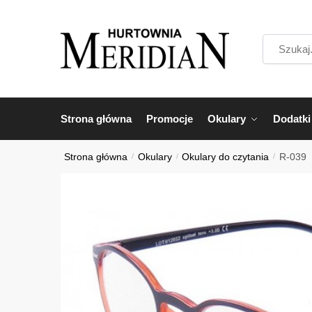
Przejdź
Przejdź
do
do
Szukaj...
nawigacji
treści
Strona główna
Promocje
Okulary
Dodatki
Strona główna
/
Okulary
/
Okulary do czytania
/
R-039