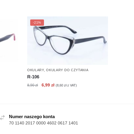
-21%
OKULARY
,
OKULARY DO CZYTANIA
R-106
Pierwotna
Aktualna
6,99
zł
8,90
zł
(
8,60
zł
z VAT)
cena
cena
wynosiła:
wynosi:
8,90 zł.
6,99 zł.
Numer naszego konta
70 1140 2017 0000 4602 0617 1401