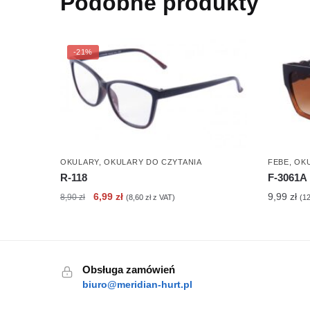
Podobne produkty
-21%
OKULARY
,
OKULARY DO CZYTANIA
FEBE
,
OK
R-118
F-3061A
Pierwotna
Aktualna
6,99
zł
9,99
zł
8,90
zł
(
8,60
zł
z VAT)
(
1
cena
cena
wynosiła:
wynosi:
8,90 zł.
6,99 zł.
Obsługa zamówień
biuro@meridian-hurt.pl