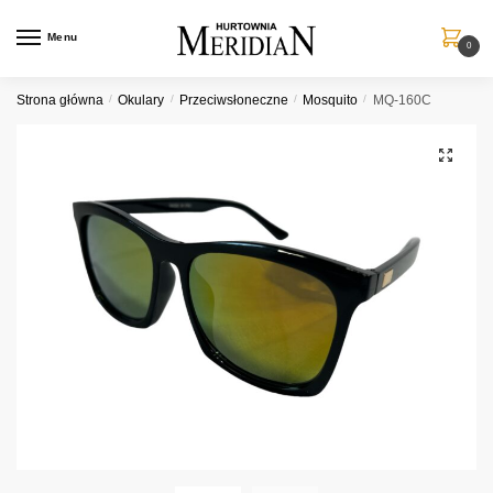
Przejdź
Przejdź
do
do
Menu
0
nawigacji
treści
Strona główna
/
Okulary
/
Przeciwsłoneczne
/
Mosquito
/
MQ-160C