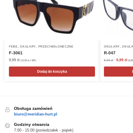
,
,
,
FEBE
OKULARY
PRZECIWSŁONECZNE
OKULARY
OKULA
F-3061
R-047
Pierwotna
Akt
9,99
zł
6,99
zł
8,90
zł
(
12,29
zł
z VAT)
(
8,6
cena
cen
wynosiła:
wyn
Dodaj do koszyka
8,90 zł.
6,99
Obsługa zamówień
biuro@meridian-hurt.pl
Godziny otwarcia
7:00 - 15:00 (poniedziałek - piątek)