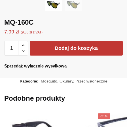
MQ-160C
7,99
zł
(
9,83
zł
z VAT)
ilość
Dodaj do koszyka
MQ-
160C
Sprzedaż wyłącznie wysyłkowa
Kategorie:
Mosquito
,
Okulary
,
Przeciwsłoneczne
Podobne produkty
-21%