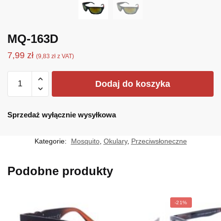
MQ-163D
7,99
zł
(
9,83
zł
z VAT)
ilość
Dodaj do koszyka
MQ-
163D
Sprzedaż wyłącznie wysyłkowa
Kategorie:
Mosquito
,
Okulary
,
Przeciwsłoneczne
Podobne produkty
-21%