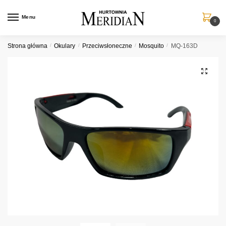
Przejdź
Przejdź
do
do
Menu
0
nawigacji
treści
Strona główna
/
Okulary
/
Przeciwsłoneczne
/
Mosquito
/
MQ-163D