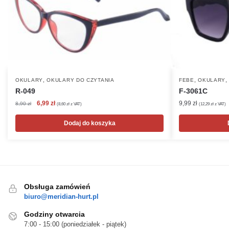
,
,
OKULARY
OKULARY DO CZYTANIA
FEBE
OKULARY
R-049
F-3061C
Pierwotna
Aktualna
6,99
zł
9,99
zł
8,90
zł
(
8,60
zł
z VAT)
(
12,29
zł
z VAT)
cena
cena
wynosiła:
wynosi:
Dodaj do koszyka
8,90 zł.
6,99 zł.
Obsługa zamówień
biuro@meridian-hurt.pl
Godziny otwarcia
7:00 - 15:00 (poniedziałek - piątek)