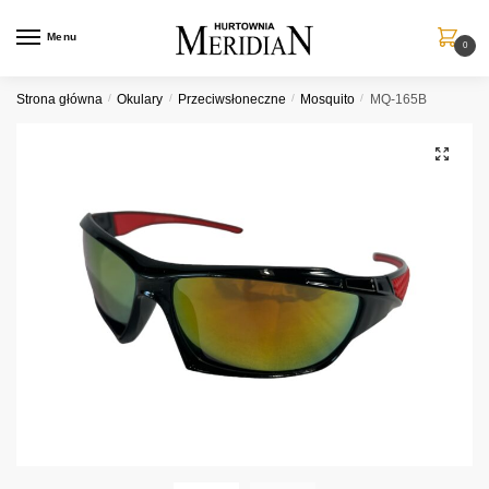
Przejdź
Przejdź
do
do
Menu
0
nawigacji
treści
Strona główna
/
Okulary
/
Przeciwsłoneczne
/
Mosquito
/
MQ-165B