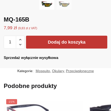
MQ-165B
7,99
zł
(
9,83
zł
z VAT)
ilość
Dodaj do koszyka
MQ-
165B
Sprzedaż wyłącznie wysyłkowa
Kategorie:
Mosquito
,
Okulary
,
Przeciwsłoneczne
Podobne produkty
-21%