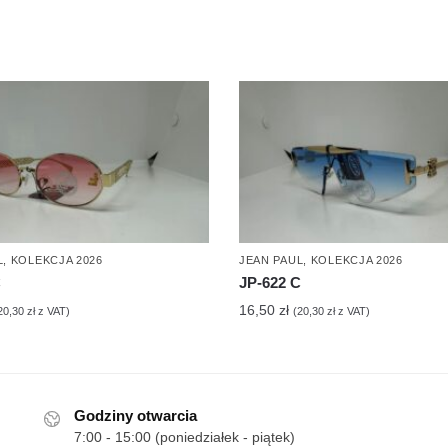
L
,
KOLEKCJA 2026
JEAN PAUL
,
KOLEKCJA 2026
C
JP-622 C
16,50
zł
20,30
zł
z VAT)
(
20,30
zł
z VAT)
Godziny otwarcia
7:00 - 15:00 (poniedziałek - piątek)