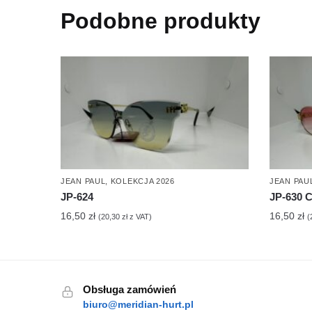
Podobne produkty
JEAN PAUL
,
KOLEKCJA 2026
JEAN PAU
JP-624
JP-630 
16,50
zł
16,50
zł
(
20,30
zł
z VAT)
(
Obsługa zamówień
biuro@meridian-hurt.pl