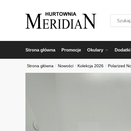
Przejdź
Przejdź
do
do
Szukaj...
nawigacji
treści
Strona główna
Promocje
Okulary
Dodatki
Strona główna
/
Nowości
/
Kolekcja 2026
/
Polarized N