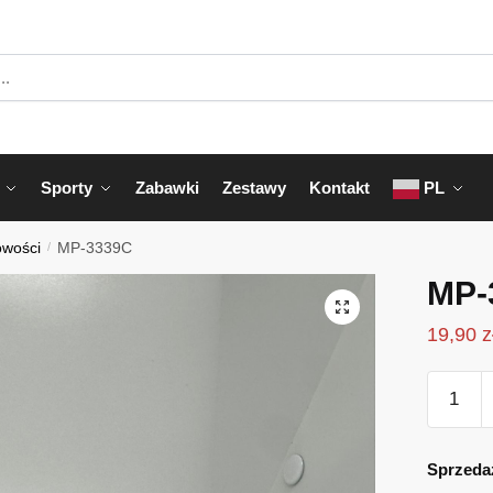
Sporty
Zabawki
Zestawy
Kontakt
PL
owości
/
MP-3339C
MP-
19,90
z
ilość
MP-
3339C
Sprzeda