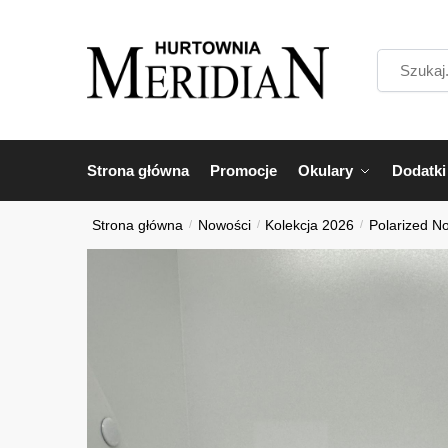
Przejdź
Przejdź
do
do
Szukaj...
nawigacji
treści
Strona główna
Promocje
Okulary
Dodatki
Strona główna
/
Nowości
/
Kolekcja 2026
/
Polarized N