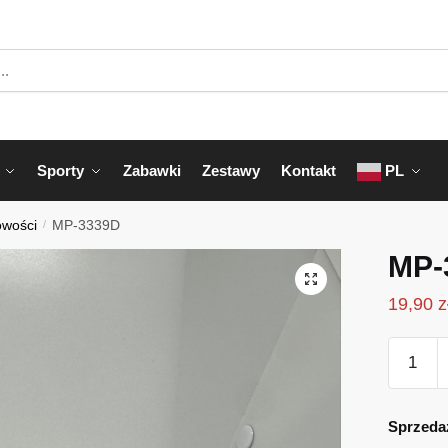
Sporty
Zabawki
Zestawy
Kontakt
PL
owości
/
MP-3339D
MP-
19,90
z
ilość
MP-
3339D
Sprzeda