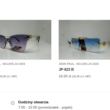
L
,
KOLEKCJA 2026
JEAN PAUL
,
KOLEKCJA 2026
B
JP-623 B
16,50
zł
20,30
zł
z VAT)
(
20,30
zł
z VAT)
Godziny otwarcia
7:00 - 15:00 (poniedziałek - piątek)