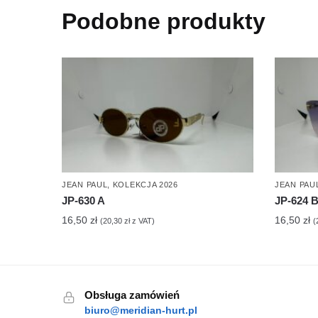
Podobne produkty
JEAN PAUL
,
KOLEKCJA 2026
JEAN PAU
JP-630 A
JP-624 
16,50
zł
16,50
zł
(
20,30
zł
z VAT)
(
Obsługa zamówień
biuro@meridian-hurt.pl