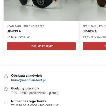
,
,
JEAN PAUL
KOLEKCJA 2026
JEAN PAUL
KOLE
JP-639 A
JP-624 A
16,50
zł
16,50
zł
(
20,30
zł
z VAT)
(
20,30
zł
z VAT
Dodaj do koszyka
Obsługa zamówień
biuro@meridian-hurt.pl
Godziny otwarcia
7:00 - 15:00 (poniedziałek - piątek)
Numer naszego konta
70 1140 2017 0000 4602 0617 1401