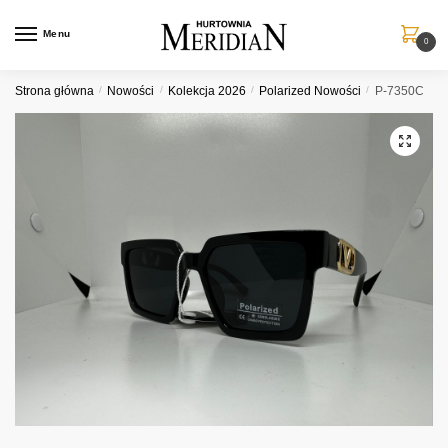
Przejdź
Przejdź
do
do
Menu
0
nawigacji
treści
Strona główna
/
Nowości
/
Kolekcja 2026
/
Polarized Nowości
/
P-7350C