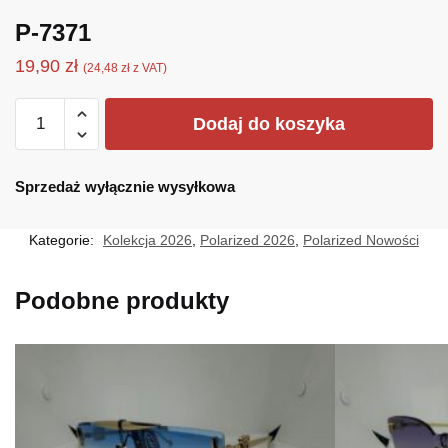
P-7371
19,90
zł
(
24,48
zł
z VAT)
ilość
Dodaj do koszyka
P-
7371
Sprzedaż wyłącznie wysyłkowa
Kategorie:
Kolekcja 2026
,
Polarized 2026
,
Polarized Nowości
Podobne produkty