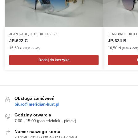
,
,
JEAN PAUL
KOLEKCJA 2026
JEAN PAUL
KOLE
JP-622 C
JP-624 B
16,50
zł
16,50
zł
(
20,30
zł
z VAT)
(
20,30
zł
z VAT
Dodaj do koszyka
Obsługa zamówień
biuro@meridian-hurt.pl
Godziny otwarcia
7:00 - 15:00 (poniedziałek - piątek)
Numer naszego konta
70 1140 2017 0000 4602 0617 1401