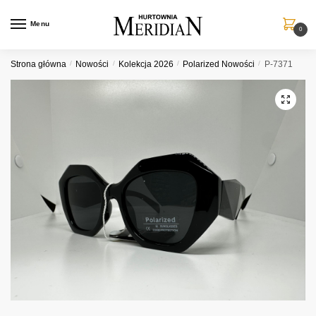
Przejdź
Przejdź
do
do
Menu
0
nawigacji
treści
Strona główna
/
Nowości
/
Kolekcja 2026
/
Polarized Nowości
/
P-7371