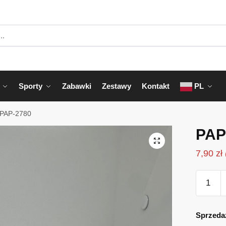
Sporty
Zabawki
Zestawy
Kontakt
PL
PAP-2780
PAP
7,90
zł
ilość
PAP-
2780
Sprzeda