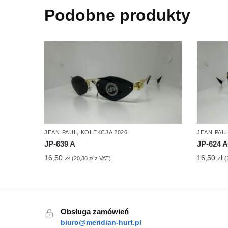
Podobne produkty
JEAN PAUL
,
KOLEKCJA 2026
JEAN PAU
JP-639 A
JP-624 A
16,50
zł
16,50
zł
(
20,30
zł
z VAT)
(
Obsługa zamówień
biuro@meridian-hurt.pl