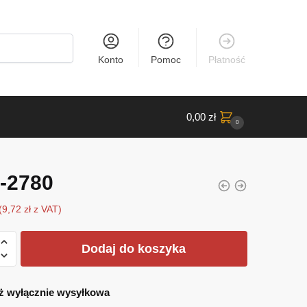
Konto
Pomoc
Płatność
0,00
zł
0
-2780
(
9,72
zł
z VAT)
Dodaj do koszyka
ż wyłącznie wysyłkowa