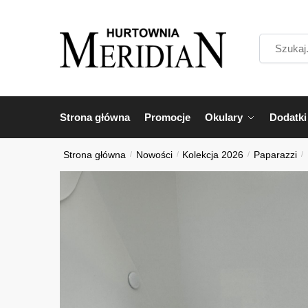
Przejdź
Przejdź
do
do
Szukaj...
nawigacji
treści
Strona główna
Promocje
Okulary
Dodatki
Strona główna
/
Nowości
/
Kolekcja 2026
/
Paparazzi
/