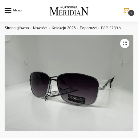
Przejdź
Przejdź
do
do
Menu
0
nawigacji
treści
Strona główna
/
Nowości
/
Kolekcja 2026
/
Paparazzi
/
PAP-2789 A