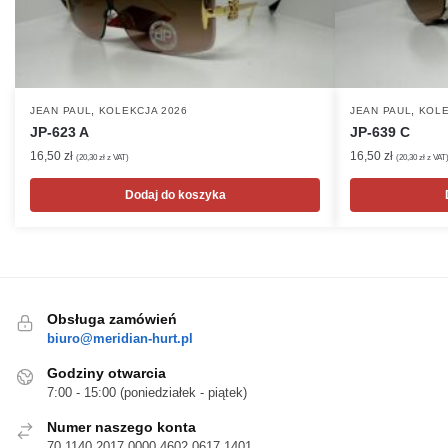
,
,
JEAN PAUL
KOLEKCJA 2026
JEAN PAUL
KOLE
JP-623 A
JP-639 C
16,50
zł
16,50
zł
(
20,30
zł
z VAT)
(
20,30
zł
z VAT
Dodaj do koszyka
Obsługa zamówień
biuro@meridian-hurt.pl
Godziny otwarcia
7:00 - 15:00 (poniedziałek - piątek)
Numer naszego konta
70 1140 2017 0000 4602 0617 1401