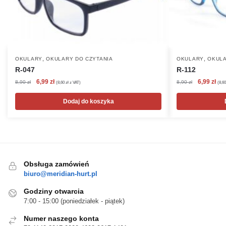
,
,
OKULARY
OKULARY DO CZYTANIA
OKULARY
OKULA
R-047
R-112
Pierwotna
Aktualna
Pierwotna
Akt
6,99
zł
6,99
zł
8,90
zł
8,90
zł
(
8,60
zł
z VAT)
(
8,6
cena
cena
cena
cen
wynosiła:
wynosi:
wynosiła:
wyn
Dodaj do koszyka
8,90 zł.
6,99 zł.
8,90 zł.
6,99
Obsługa zamówień
biuro@meridian-hurt.pl
Godziny otwarcia
7:00 - 15:00 (poniedziałek - piątek)
Numer naszego konta