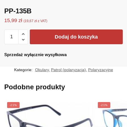
PP-135B
15,99
zł
(
19,67
zł
z VAT)
ilość
Dodaj do koszyka
PP-
135B
Sprzedaż wyłącznie wysyłkowa
Kategorie:
Okulary
,
Patrol (polaryzacja)
,
Polaryzacyjne
Podobne produkty
-21%
-21%