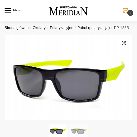
Przejdź
Przejdź
do
do
Menu
0
nawigacji
treści
Strona główna
/
Okulary
/
Polaryzacyjne
/
Patrol (polaryzacja)
/
PP-135B