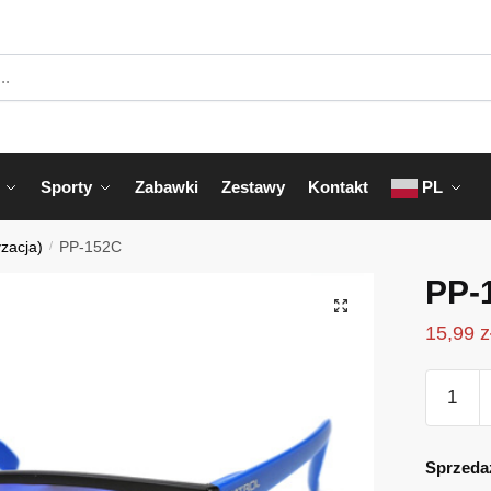
Sporty
Zabawki
Zestawy
Kontakt
PL
yzacja)
/
PP-152C
PP-
15,99
z
ilość
PP-
152C
Sprzeda