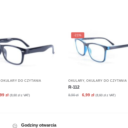
-21%
,
OKULARY DO CZYTANIA
OKULARY
,
OKULARY DO CZYTANIA
R-112
erwotna
Aktualna
Pierwotna
Aktualna
,99
zł
6,99
zł
8,90
zł
(
8,60
zł
z VAT)
(
8,60
zł
z VAT)
ena
cena
cena
cena
nosiła:
wynosi:
wynosiła:
wynosi:
90 zł.
6,99 zł.
8,90 zł.
6,99 zł.
Godziny otwarcia