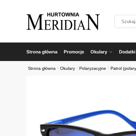
Przejdź
Przejdź
do
do
Szukaj...
nawigacji
treści
Strona główna
Promocje
Okulary
Dodatki
Strona główna
/
Okulary
/
Polaryzacyjne
/
Patrol (polar