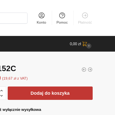
Konto
Pomoc
Płatność
0,00
zł
0
152C
ł
(
19,67
zł
z VAT)
Dodaj do koszyka
ż wyłącznie wysyłkowa