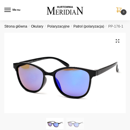
Przejdź
Przejdź
do
do
Menu
0
nawigacji
treści
Strona główna
/
Okulary
/
Polaryzacyjne
/
Patrol (polaryzacja)
/
PP-176-1