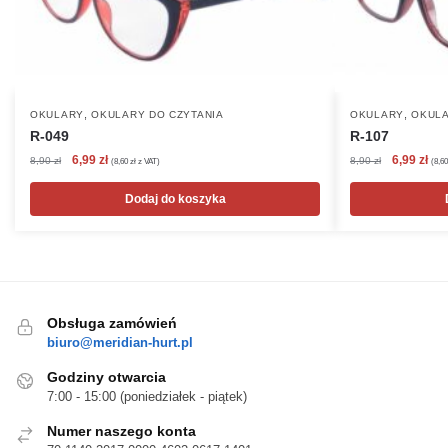
,
,
OKULARY
OKULARY DO CZYTANIA
OKULARY
OKULA
R-049
R-107
Pierwotna
Aktualna
Pierwotna
Akt
6,99
zł
6,99
zł
8,90
zł
8,90
zł
(
8,60
zł
z VAT)
(
8,6
cena
cena
cena
cen
wynosiła:
wynosi:
wynosiła:
wyn
Dodaj do koszyka
8,90 zł.
6,99 zł.
8,90 zł.
6,99
Obsługa zamówień
biuro@meridian-hurt.pl
Godziny otwarcia
7:00 - 15:00 (poniedziałek - piątek)
Numer naszego konta