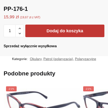
PP-176-1
15,99
zł
(
19,67
zł
z VAT)
ilość
Dodaj do koszyka
PP-
176-
1
Sprzedaż wyłącznie wysyłkowa
Kategorie:
Okulary
,
Patrol (polaryzacja)
,
Polaryzacyjne
Podobne produkty
-21%
-21%