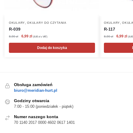
,
,
OKULARY
OKULARY DO CZYTANIA
OKULARY
OKULA
R-039
R-117
Pierwotna
Aktualna
Pierwotna
Akt
6,99
zł
6,99
zł
8,90
zł
8,90
zł
(
8,60
zł
z VAT)
(
8,6
cena
cena
cena
cen
wynosiła:
wynosi:
wynosiła:
wyn
Dodaj do koszyka
8,90 zł.
6,99 zł.
8,90 zł.
6,99
Obsługa zamówień
biuro@meridian-hurt.pl
Godziny otwarcia
7:00 - 15:00 (poniedziałek - piątek)
Numer naszego konta
70 1140 2017 0000 4602 0617 1401