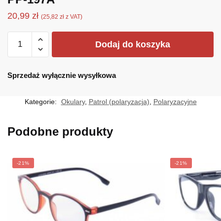
20,99
zł
(
25,82
zł
z VAT)
ilość
Dodaj do koszyka
PP-
197A
Sprzedaż wyłącznie wysyłkowa
Kategorie:
Okulary
,
Patrol (polaryzacja)
,
Polaryzacyjne
Podobne produkty
-21%
-21%