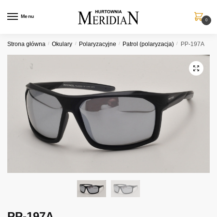
Przejdź
Przejdź
do
do
Menu
0
nawigacji
treści
Strona główna
/
Okulary
/
Polaryzacyjne
/
Patrol (polaryzacja)
/
PP-197A
PP-197A