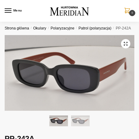
Przejdź
Przejdź
do
do
Menu
0
nawigacji
treści
Strona główna
/
Okulary
/
Polaryzacyjne
/
Patrol (polaryzacja)
/
PP-242A
PP-242A