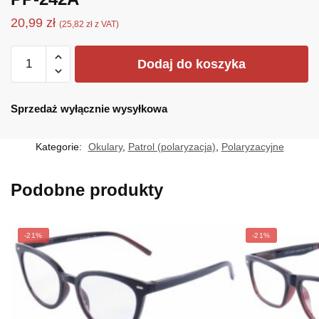
20,99
zł
(
25,82
zł
z VAT)
ilość
Dodaj do koszyka
PP-
242A
Sprzedaż wyłącznie wysyłkowa
Kategorie:
Okulary
,
Patrol (polaryzacja)
,
Polaryzacyjne
Podobne produkty
-21%
-21%