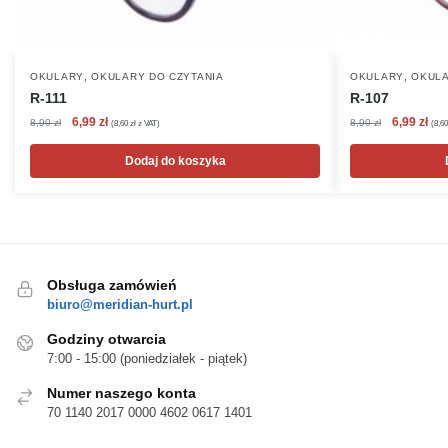
,
,
OKULARY
OKULARY DO CZYTANIA
OKULARY
OKULA
R-111
R-107
Pierwotna
Aktualna
Pierwotna
Akt
6,99
zł
6,99
zł
8,90
zł
8,90
zł
(
8,60
zł
z VAT)
(
8,6
cena
cena
cena
cen
wynosiła:
wynosi:
wynosiła:
wyn
Dodaj do koszyka
8,90 zł.
6,99 zł.
8,90 zł.
6,99
Obsługa zamówień
biuro@meridian-hurt.pl
Godziny otwarcia
7:00 - 15:00 (poniedziałek - piątek)
Numer naszego konta
70 1140 2017 0000 4602 0617 1401