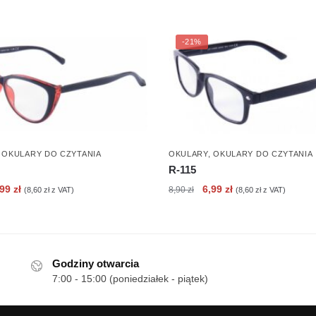
-21%
,
OKULARY DO CZYTANIA
OKULARY
,
OKULARY DO CZYTANIA
R-115
erwotna
Aktualna
Pierwotna
Aktualna
,99
zł
6,99
zł
8,90
zł
(
8,60
zł
z VAT)
(
8,60
zł
z VAT)
ena
cena
cena
cena
nosiła:
wynosi:
wynosiła:
wynosi:
90 zł.
6,99 zł.
8,90 zł.
6,99 zł.
Godziny otwarcia
7:00 - 15:00 (poniedziałek - piątek)