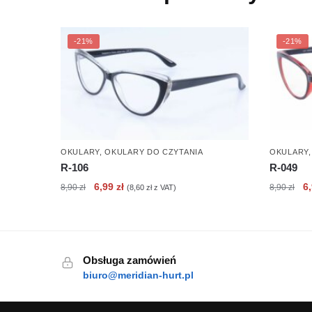
-21%
-21%
OKULARY
,
OKULARY DO CZYTANIA
OKULARY
R-106
R-049
Pierwotna
Aktualna
Pi
6,99
zł
6
8,90
zł
8,90
zł
(
8,60
zł
z VAT)
cena
cena
c
wynosiła:
wynosi:
wy
8,90 zł.
6,99 zł.
8,
Obsługa zamówień
biuro@meridian-hurt.pl