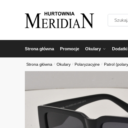
Przejdź
Przejdź
do
do
Szukaj...
nawigacji
treści
Strona główna
Promocje
Okulary
Dodatki
Strona główna
/
Okulary
/
Polaryzacyjne
/
Patrol (polar