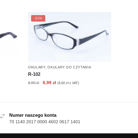
-21%
OKULARY
,
OKULARY DO CZYTANIA
R-102
Pierwotna
Aktualna
6,99
zł
8,90
zł
(
8,60
zł
z VAT)
cena
cena
wynosiła:
wynosi:
8,90 zł.
6,99 zł.
Numer naszego konta
70 1140 2017 0000 4602 0617 1401