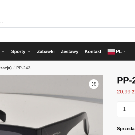
Sporty
Zabawki
Zestawy
Kontakt
PL
yzacja)
/
PP-243
PP-
20,99
z
ilość
PP-
243
Sprzeda