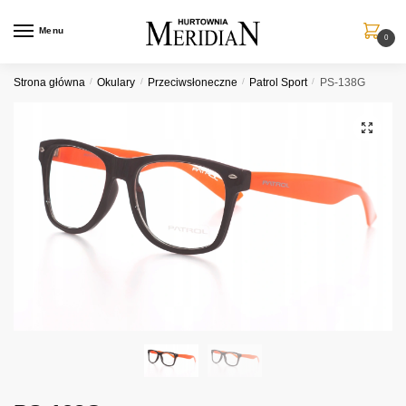
Przejdź
Przejdź
do
do
Menu
0
nawigacji
treści
Strona główna
/
Okulary
/
Przeciwsłoneczne
/
Patrol Sport
/
PS-138G