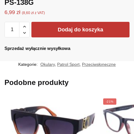
PS-138G
6,99
zł
(
8,60
zł
z VAT)
ilość
Dodaj do koszyka
PS-
138G
Sprzedaż wyłącznie wysyłkowa
Kategorie:
Okulary
,
Patrol Sport
,
Przeciwsłoneczne
Podobne produkty
-21%