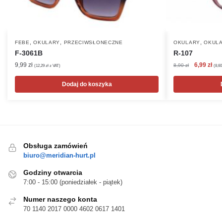
,
,
,
FEBE
OKULARY
PRZECIWSŁONECZNE
OKULARY
OKULA
F-3061B
R-107
Pierwotna
Akt
9,99
zł
6,99
zł
8,90
zł
(
12,29
zł
z VAT)
(
8,6
cena
cen
wynosiła:
wyn
Dodaj do koszyka
8,90 zł.
6,99
Obsługa zamówień
biuro@meridian-hurt.pl
Godziny otwarcia
7:00 - 15:00 (poniedziałek - piątek)
Numer naszego konta
70 1140 2017 0000 4602 0617 1401