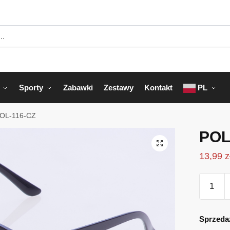
Sporty
Zabawki
Zestawy
Kontakt
PL
OL-116-CZ
POL
13,99
z
ilość
POL-
116-
CZ
Sprzeda