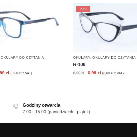
-21%
,
OKULARY DO CZYTANIA
OKULARY
,
OKULARY DO CZYTANIA
R-106
erwotna
Aktualna
Pierwotna
Aktualna
,99
zł
6,99
zł
8,90
zł
(
8,60
zł
z VAT)
(
8,60
zł
z VAT)
ena
cena
cena
cena
nosiła:
wynosi:
wynosiła:
wynosi:
90 zł.
6,99 zł.
8,90 zł.
6,99 zł.
Godziny otwarcia
7:00 - 15:00 (poniedziałek - piątek)