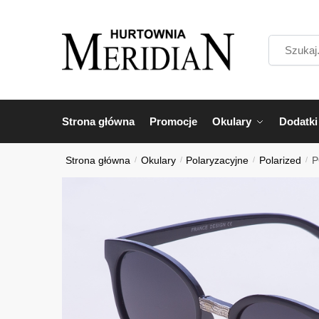
Przejdź
Przejdź
do
do
Szukaj...
nawigacji
treści
Strona główna
Promocje
Okulary
Dodatki
Strona główna
/
Okulary
/
Polaryzacyjne
/
Polarized
/
P