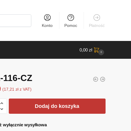
Konto
Pomoc
Płatność
0,00
zł
0
-116-CZ
ł
(
17,21
zł
z VAT)
Dodaj do koszyka
ż wyłącznie wysyłkowa