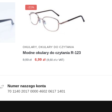
-21%
OKULARY
,
OKULARY DO CZYTANIA
Modne okulary do czytania R-123
Pierwotna
Aktualna
6,99
zł
8,90
zł
(
8,60
zł
z VAT)
cena
cena
wynosiła:
wynosi:
8,90 zł.
6,99 zł.
Numer naszego konta
70 1140 2017 0000 4602 0617 1401