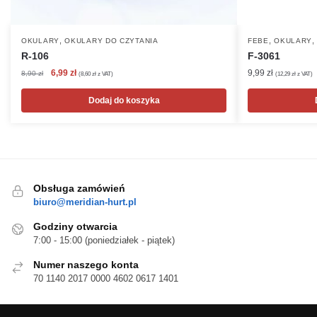
,
,
OKULARY
OKULARY DO CZYTANIA
FEBE
OKULARY
R-106
F-3061
Pierwotna
Aktualna
6,99
zł
9,99
zł
8,90
zł
(
8,60
zł
z VAT)
(
12,29
zł
z VAT)
cena
cena
wynosiła:
wynosi:
Dodaj do koszyka
8,90 zł.
6,99 zł.
Obsługa zamówień
biuro@meridian-hurt.pl
Godziny otwarcia
7:00 - 15:00 (poniedziałek - piątek)
Numer naszego konta
70 1140 2017 0000 4602 0617 1401