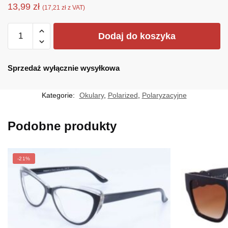
13,99
zł
(
17,21
zł
z VAT)
ilość
Dodaj do koszyka
POL-
122-
B
Sprzedaż wyłącznie wysyłkowa
Kategorie:
Okulary
,
Polarized
,
Polaryzacyjne
Podobne produkty
-21%