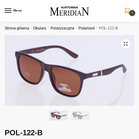
Przejdź
Przejdź
do
do
Menu
0
nawigacji
treści
Strona główna
/
Okulary
/
Polaryzacyjne
/
Polarized
/
POL-122-B
POL-122-B