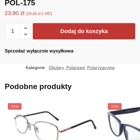
POL-175
23,90
zł
(
29,40
zł
z VAT)
ilość
Dodaj do koszyka
POL-
175
Sprzedaż wyłącznie wysyłkowa
Kategorie:
Okulary
,
Polarized
,
Polaryzacyjne
Podobne produkty
-21%
-21%