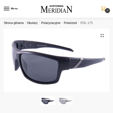
Przejdź
Przejdź
do
do
Menu
0
nawigacji
treści
Strona główna
/
Okulary
/
Polaryzacyjne
/
Polarized
/
POL-175