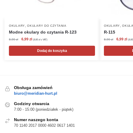
,
,
OKULARY
OKULARY DO CZYTANIA
OKULARY
OKULA
Modne okulary do czytania R-123
R-115
Pierwotna
Aktualna
Pierwotna
Akt
6,99
zł
6,99
zł
8,90
zł
8,90
zł
(
8,60
zł
z VAT)
(
8,6
cena
cena
cena
cen
wynosiła:
wynosi:
wynosiła:
wyn
Dodaj do koszyka
8,90 zł.
6,99 zł.
8,90 zł.
6,99
Obsługa zamówień
biuro@meridian-hurt.pl
Godziny otwarcia
7:00 - 15:00 (poniedziałek - piątek)
Numer naszego konta
70 1140 2017 0000 4602 0617 1401