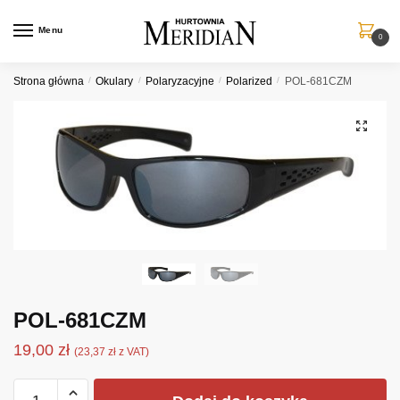
Przejdź
Przejdź
do
do
Menu
0
nawigacji
treści
Strona główna
/
Okulary
/
Polaryzacyjne
/
Polarized
/
POL-681CZM
POL-681CZM
19,00
zł
(
23,37
zł
z VAT)
ilość