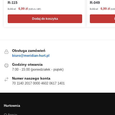
R-115
R-049
Pierwotna
Aktualna
Pierwotna
Akt
6,99
zł
6,99
zł
8,90
zł
8,90
zł
(
8,60
zł
z VAT)
(
8,6
cena
cena
cena
cen
wynosiła:
wynosi:
wynosiła:
wyn
Dodaj do koszyka
8,90 zł.
6,99 zł.
8,90 zł.
6,99
Obsługa zamówień
biuro@meridian-hurt.pl
Godziny otwarcia
7:00 - 15:00 (poniedziałek - piątek)
Numer naszego konta
70 1140 2017 0000 4602 0617 1401
Hurtownia
O firmie