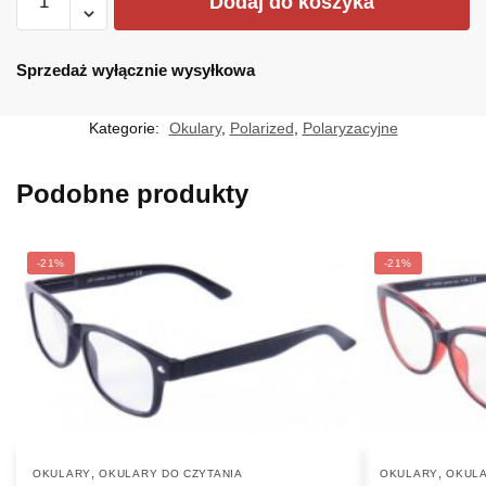
Dodaj do koszyka
POL-
681CZM
Sprzedaż wyłącznie wysyłkowa
Kategorie:
Okulary
,
Polarized
,
Polaryzacyjne
Podobne produkty
-21%
-21%
,
,
OKULARY
OKULARY DO CZYTANIA
OKULARY
OKULA