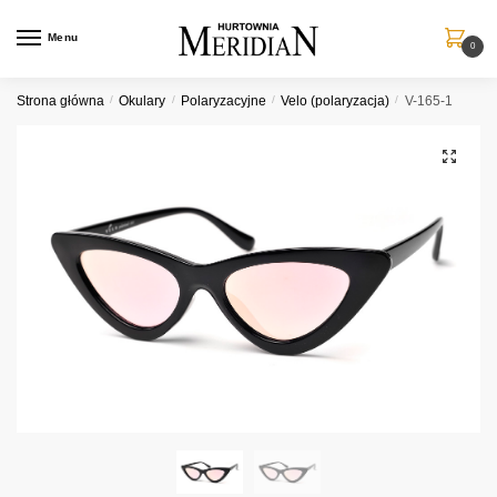
Przejdź
Przejdź
do
do
Menu
0
nawigacji
treści
Strona główna
/
Okulary
/
Polaryzacyjne
/
Velo (polaryzacja)
/
V-165-1