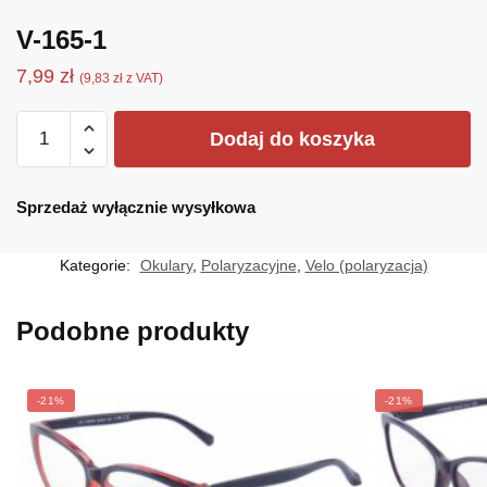
V-165-1
7,99
zł
(
9,83
zł
z VAT)
ilość
Dodaj do koszyka
V-
165-
1
Sprzedaż wyłącznie wysyłkowa
Kategorie:
Okulary
,
Polaryzacyjne
,
Velo (polaryzacja)
Podobne produkty
-21%
-21%