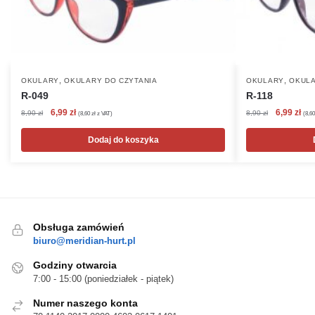
,
,
OKULARY
OKULARY DO CZYTANIA
OKULARY
OKULA
R-049
R-118
Pierwotna
Aktualna
Pierwotna
Akt
6,99
zł
6,99
zł
8,90
zł
8,90
zł
(
8,60
zł
z VAT)
(
8,6
cena
cena
cena
cen
wynosiła:
wynosi:
wynosiła:
wyn
Dodaj do koszyka
8,90 zł.
6,99 zł.
8,90 zł.
6,99
Obsługa zamówień
biuro@meridian-hurt.pl
Godziny otwarcia
7:00 - 15:00 (poniedziałek - piątek)
Numer naszego konta