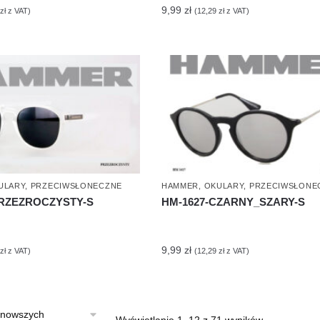
9,99
zł
zł
z VAT)
(
12,29
zł
z VAT)
ULARY
,
PRZECIWSŁONECZNE
HAMMER
,
OKULARY
,
PRZECIWSŁONE
PRZEZROCZYSTY-S
HM-1627-CZARNY_SZARY-S
9,99
zł
zł
z VAT)
(
12,29
zł
z VAT)
Posortowan
Wyświetlanie 1–12 z 71 wyników