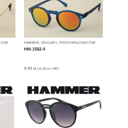
CZNE
HAMMER
,
OKULARY
,
PRZECIWSŁONECZNE
HM-1582-4
9,99
zł
(
12,29
zł
z VAT)