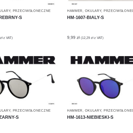
ULARY
,
PRZECIWSŁONECZNE
HAMMER
,
OKULARY
,
PRZECIWSŁONE
SREBRNY-S
HM-1607-BIALY-S
9,99
zł
zł
z VAT)
(
12,29
zł
z VAT)
ULARY
,
PRZECIWSŁONECZNE
HAMMER
,
OKULARY
,
PRZECIWSŁONE
CZARNY-S
HM-1613-NIEBIESKI-S