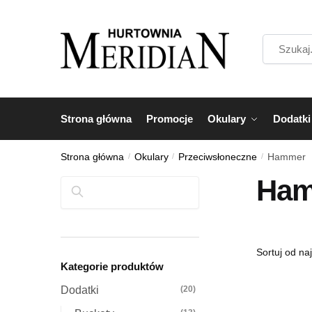
Przejdź
Przejdź
do
do
Szukaj...
nawigacji
treści
Strona główna
Promocje
Okulary
Dodatki
Strona główna
/
Okulary
/
Przeciwsłoneczne
/
Hammer
Ham
Szukaj
Kategorie produktów
Dodatki
(20)