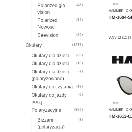
Polarized gio
(46)
HAMMER
,
OK
vision
HM-1604-
Polarized
(32)
Nowości
Seevision
(20)
9,99
zł
(
12,29
Okulary
(1276)
Okulary dla dzieci
(89)
Okulary dla dzieci
(19)
Okulary dla dzieci
(7)
(polaryzowane)
Okulary do czytania
(19)
Okulary do jazdy
(0)
nocą
Polaryzacyjne
(350)
HAMMER
,
OK
HM-1613-
Bizzare
(3)
(polaryzacja)