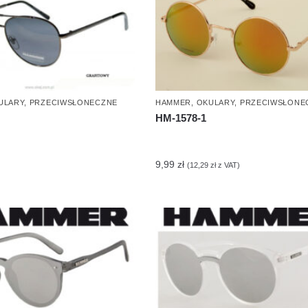
ULARY
,
PRZECIWSŁONECZNE
HAMMER
,
OKULARY
,
PRZECIWSŁONE
HM-1578-1
9,99
zł
(
12,29
zł
z VAT)