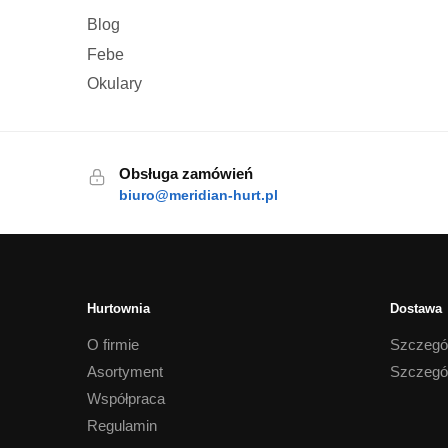
Blog
Febe
Okulary
Obsługa zamówień
biuro@meridian-hurt.pl
Hurtownia
Dostawa
O firmie
Szczegó
Asortyment
Szczegó
Współpraca
Regulamin