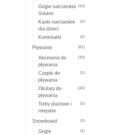
Gogle narciarskie
(15)
Solano
Kaski narciarskie
(2)
dla dzieci
Kominiarki
(2)
Pływanie
(81)
Akcesoria do
(35)
pływania
Czepki do
(1)
pływania
Okulary do
(43)
pływania
Torby plażowe i
(2)
miejskie
Snowboard
(1)
Gogle
(1)