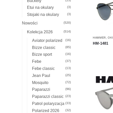
Buckety
(13)
Etui na okulary
(3)
Stojaki na okulary
(3)
Nowości
(520)
Kolekcja 2026
(514)
HAMMER
,
OK
Aviator polarized
(16)
HM-1481
Bizze classic
(85)
Bizze sport
(16)
Febe
(37)
Febe classic
(13)
Jean Paul
(25)
Mosquito
(72)
Paparazzi
(96)
Paparazzi classic
(23)
Patrol polaryzacja
(33)
Polarized 2026
(32)