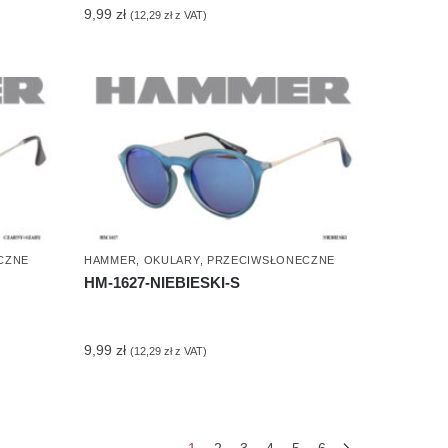
9,99
zł
(
12,29
zł
z VAT)
CZNE
HAMMER
,
OKULARY
,
PRZECIWSŁONECZNE
HM-1627-NIEBIESKI-S
9,99
zł
(
12,29
zł
z VAT)
e
1
2
3
4
5
6