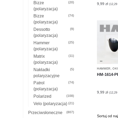
Bizze
(20)
9,99
zł
(
12,29
(polaryzacja)
Bizze
(74)
(polaryzacja)
Dessotto
(9)
(polaryzacja)
Hammer
(25)
(polaryzacja)
Matrix
(11)
(polaryzacja)
HAMMER
,
OK
Nakładki
(5)
HM-1614-
polaryzacyjne
Patrol
(74)
(polaryzacja)
9,99
zł
(
12,29
Polarized
(108)
Velo (polaryzacja)
(21)
Przeciwsłoneczne
(807)