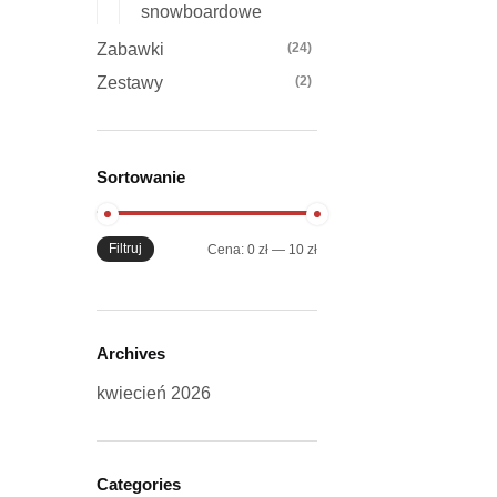
snowboardowe
Zabawki
(24)
Zestawy
(2)
Sortowanie
Filtruj
Cena
Cena
Cena:
0 zł
—
10 zł
min
max
Archives
kwiecień 2026
Categories