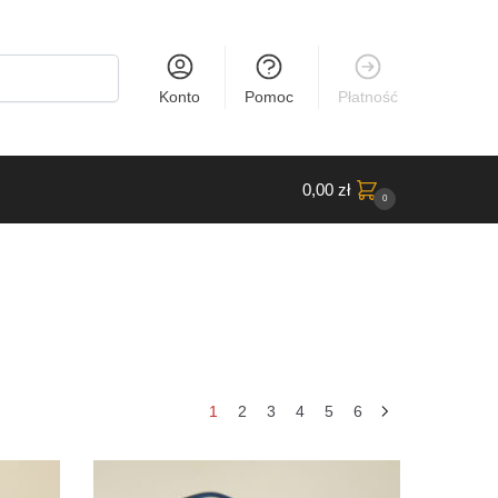
Konto
Pomoc
Płatność
0,00
zł
0
e
1
2
3
4
5
6