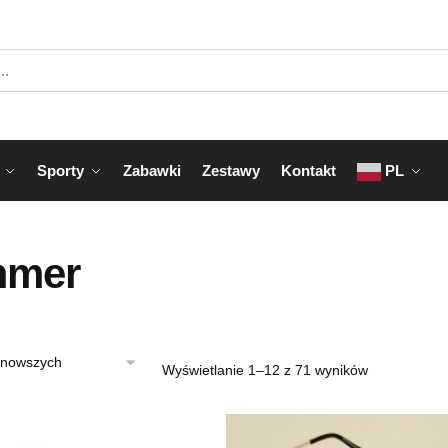
Sporty
Zabawki
Zestawy
Kontakt
PL
mer
Posortowan
Wyświetlanie 1–12 z 71 wyników
według
najnowszych