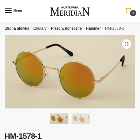
Przejdź
Przejdź
do
do
Menu
0
nawigacji
treści
Strona główna
/
Okulary
/
Przeciwsłoneczne
/
Hammer
/
HM-1578-1
HM-1578-1