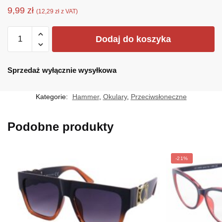
9,99
zł
(
12,29
zł
z VAT)
ilość
Dodaj do koszyka
HM-
1578-
1
Sprzedaż wyłącznie wysyłkowa
Kategorie:
Hammer
,
Okulary
,
Przeciwsłoneczne
Podobne produkty
-21%