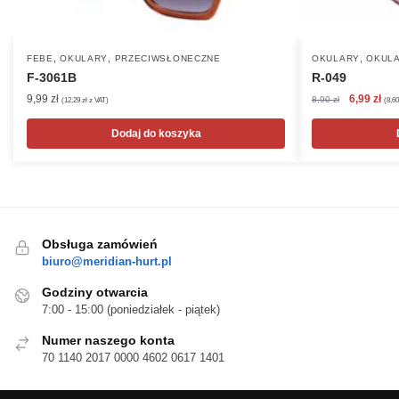
,
,
,
FEBE
OKULARY
PRZECIWSŁONECZNE
OKULARY
OKULA
F-3061B
R-049
Pierwotna
Akt
9,99
zł
6,99
zł
8,90
zł
(
12,29
zł
z VAT)
(
8,6
cena
cen
wynosiła:
wyn
Dodaj do koszyka
8,90 zł.
6,99
Obsługa zamówień
biuro@meridian-hurt.pl
Godziny otwarcia
7:00 - 15:00 (poniedziałek - piątek)
Numer naszego konta
70 1140 2017 0000 4602 0617 1401