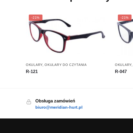
-21%
-21%
OKULARY
,
OKULARY DO CZYTANIA
OKULARY
R-121
R-047
Obsługa zamówień
biuro@meridian-hurt.pl