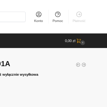
Konto
Pomoc
Płatność
0,00
zł
0
01A
ż wyłącznie wysyłkowa