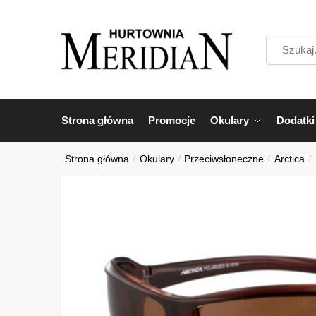
Przejdź
Przejdź
do
do
Szukaj...
nawigacji
treści
Strona główna
Promocje
Okulary
Dodatki
Strona główna
/
Okulary
/
Przeciwsłoneczne
/
Arctica
/