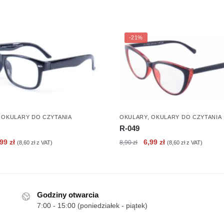
-21%
,
OKULARY DO CZYTANIA
OKULARY
,
OKULARY DO CZYTANIA
R-049
erwotna
Aktualna
Pierwotna
Aktualna
,99
zł
6,99
zł
8,90
zł
(
8,60
zł
z VAT)
(
8,60
zł
z VAT)
ena
cena
cena
cena
nosiła:
wynosi:
wynosiła:
wynosi:
90 zł.
6,99 zł.
8,90 zł.
6,99 zł.
Godziny otwarcia
7:00 - 15:00 (poniedziałek - piątek)