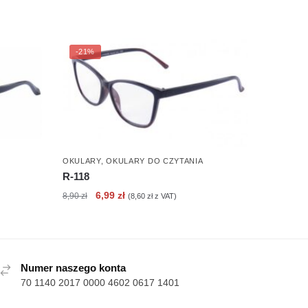
-21%
OKULARY
,
OKULARY DO CZYTANIA
R-118
Pierwotna
Aktualna
6,99
zł
8,90
zł
(
8,60
zł
z VAT)
cena
cena
wynosiła:
wynosi:
8,90 zł.
6,99 zł.
Numer naszego konta
70 1140 2017 0000 4602 0617 1401