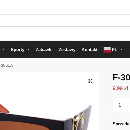
Sporty
Zabawki
Zestawy
Kontakt
PL
-3061A
F-3
9,99
zł
ilość
F-
3061A
Sprzeda