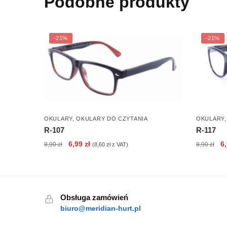
Podobne produkty
-21%
-21%
OKULARY
,
OKULARY DO CZYTANIA
OKULARY
R-107
R-117
Pierwotna
Aktualna
Pi
6,99
zł
6
8,90
zł
8,90
zł
(
8,60
zł
z VAT)
cena
cena
c
wynosiła:
wynosi:
wy
8,90 zł.
6,99 zł.
8,
Obsługa zamówień
biuro@meridian-hurt.pl