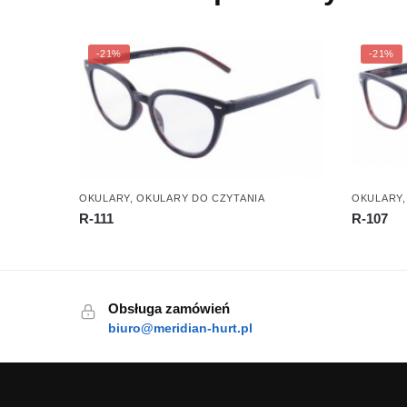
-21%
-21%
OKULARY
,
OKULARY DO CZYTANIA
OKULARY
R-111
R-107
Obsługa zamówień
biuro@meridian-hurt.pl