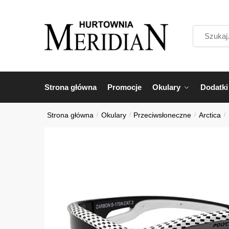
Przejdź
Przejdź
do
do
Szukaj...
nawigacji
treści
Strona główna
Promocje
Okulary
Dodatki
Strona główna
/
Okulary
/
Przeciwsłoneczne
/
Arctica
/