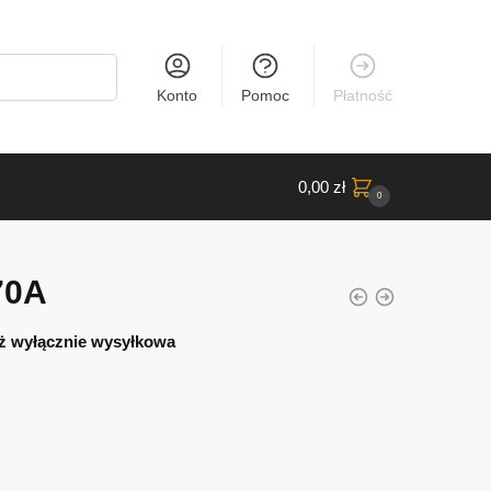
Konto
Pomoc
Płatność
0,00
zł
0
70A
ż wyłącznie wysyłkowa